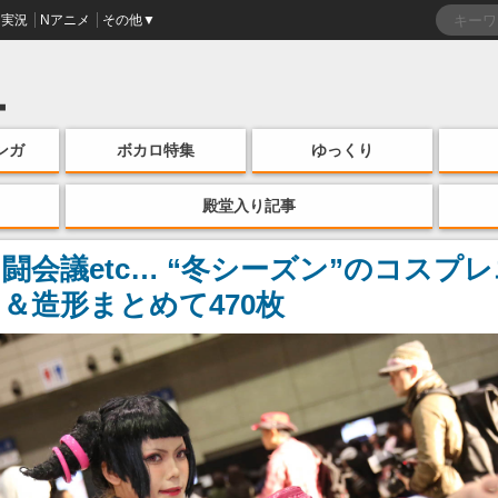
実況
Nアニメ
その他▼
ンガ
ボカロ特集
ゆっくり
殿堂入り記事
闘会議etc… “冬シーズン”のコスプ
＆造形まとめて470枚