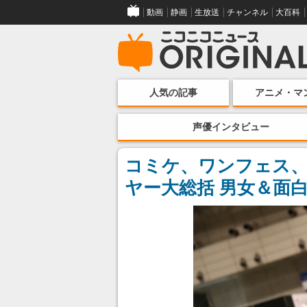
動画
静画
生放送
チャンネル
大百科
人気の記事
アニメ・マ
声優インタビュー
コミケ、ワンフェス、
ヤー大総括 男女＆面白