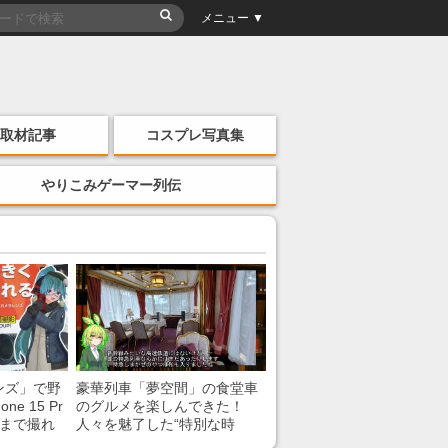
メニュー ▼
取材記事
コスプレ写真集
やりこみゲーマー列伝
ンズ」で野
豪華列車「夢空間」の食堂車
e 15 Pr
のグルメを楽しんできた！
こまで撮れ
人々を魅了した“特別な時
間”を味わう様子に「いいな