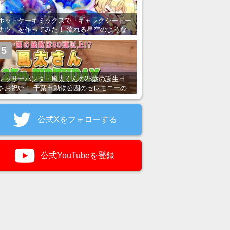
ホットケーキミックスで「ギャラクシードー
ナツ」を作ってみた！ 流れる星空のような
レンチン・レシピを紹介
5
レッサーパンダ・風太くんの23歳の誕生日
をお祝い！ 千葉市動物公園のセレモニーの
様子を紹介
公式Xをフォローする
公式YouTubeを登録