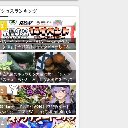
あ」「行ってみたい」の声
アクセスランキング
1
RTAイベントリレー『RTAちゃんの夏休み』
に参加する全14運営にインタビューしてみ
た！ 「RTA in Japan」のチャンネルの貸し
出しを利用し8/9から1週間にわたって開催
2
家庭菜園のキュウリを大量消費！ 「きゅう
りのキューちゃん」みたいなお漬物を作って
みた
3
83.1km走って高速料金250円!? 特例ルート
で訪れた「宝塚北SA」では手塚治虫全力推
し＆関西グルメが楽しめる！
4