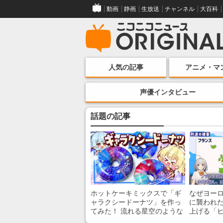
動画
静画
生放送
チャンネル
大百科
人気の記事
アニメ・マ
声優インタビュー
話題の記事
ホットケーキミックスで「ギ
なぜヨー
ャラクシードーナツ」を作っ
に襲われた
てみた！ 流れる星空のような
上げる「
レンチン・レシピを紹介
組みを解