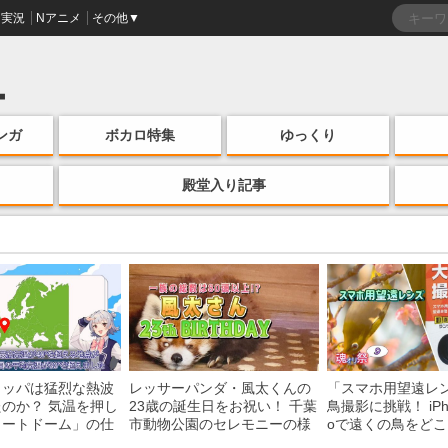
実況
Nアニメ
その他▼
ンガ
ボカロ特集
ゆっくり
殿堂入り記事
ロッパは猛烈な熱波
レッサーパンダ・風太くんの
「スマホ用望遠レ
のか？ 気温を押し
23歳の誕生日をお祝い！ 千葉
鳥撮影に挑戦！ iPhon
ヒートドーム」の仕
市動物公園のセレモニーの様
oで遠くの鳥をど
説
子を紹介
る？