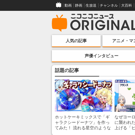
動画
静画
生放送
チャンネル
大百科
人気の記事
アニメ・マ
声優インタビュー
話題の記事
ホットケーキミックスで「ギ
なぜヨー
ャラクシードーナツ」を作っ
に襲われた
てみた！ 流れる星空のような
上げる「
レンチン・レシピを紹介
組みを解