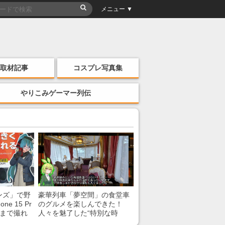
メニュー ▼
取材記事
コスプレ写真集
やりこみゲーマー列伝
ンズ」で野
豪華列車「夢空間」の食堂車
e 15 Pr
のグルメを楽しんできた！
こまで撮れ
人々を魅了した“特別な時
間”を味わう様子に「いいな