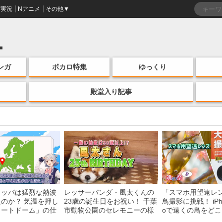
実況
Nアニメ
その他▼
ンガ
ボカロ特集
ゆっくり
殿堂入り記事
ロッパは猛烈な熱波
レッサーパンダ・風太くんの
「スマホ用望遠レ
のか？ 気温を押し
23歳の誕生日をお祝い！ 千葉
鳥撮影に挑戦！ iPhon
ヒートドーム」の仕
市動物公園のセレモニーの様
oで遠くの鳥をど
説
子を紹介
る？