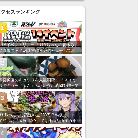
あ」「行ってみたい」の声
アクセスランキング
1
RTAイベントリレー『RTAちゃんの夏休み』
に参加する全14運営にインタビューしてみ
た！ 「RTA in Japan」のチャンネルの貸し
出しを利用し8/9から1週間にわたって開催
2
家庭菜園のキュウリを大量消費！ 「きゅう
りのキューちゃん」みたいなお漬物を作って
みた
3
83.1km走って高速料金250円!? 特例ルート
で訪れた「宝塚北SA」では手塚治虫全力推
し＆関西グルメが楽しめる！
4