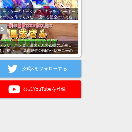
ホットケーキミックスで「ギャラクシードー
ナツ」を作ってみた！ 流れる星空のような
レンチン・レシピを紹介
5
レッサーパンダ・風太くんの23歳の誕生日
をお祝い！ 千葉市動物公園のセレモニーの
様子を紹介
公式Xをフォローする
公式YouTubeを登録