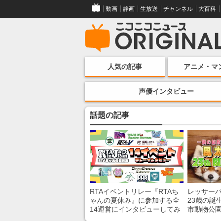
動画
静画
生放送
チャンネル
大百科
人気の記事
アニメ・マ
声優インタビュー
話題の記事
RTAイベントリレー『RTAち
レッサー
ゃんの夏休み』に参加する全
23歳の誕
14運営にインタビューしてみ
市動物公
た！ 「RTA in Japan」のチャ
子を紹介