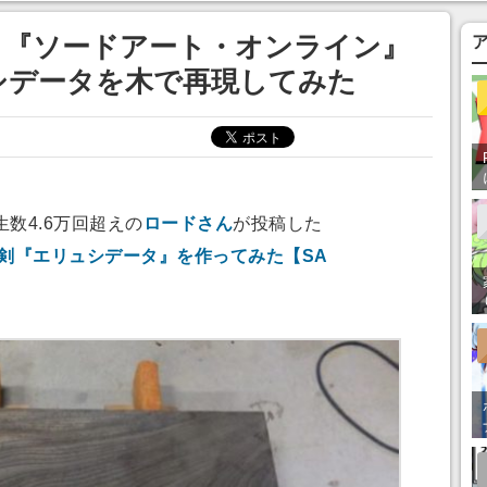
あ」「行ってみた
。『ソードアート・オンライン』
シデータを木で再現してみた
数4.6万回超えの
ロードさん
が投稿した
の剣『エリュシデータ』を作ってみた【SA