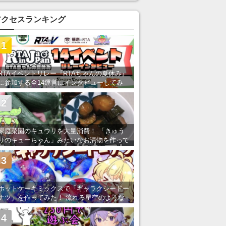
い」の声
アクセスランキング
1
RTAイベントリレー『RTAちゃんの夏休み』
に参加する全14運営にインタビューしてみ
た！ 「RTA in Japan」のチャンネルの貸し
出しを利用し8/9から1週間にわたって開催
2
家庭菜園のキュウリを大量消費！ 「きゅう
りのキューちゃん」みたいなお漬物を作って
みた
3
ホットケーキミックスで「ギャラクシードー
ナツ」を作ってみた！ 流れる星空のような
レンチン・レシピを紹介
4