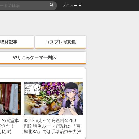
メニュー ▼
取材記事
コスプレ写真集
やりこみゲーマー列伝
」の食堂車
83.1km走って高速料金250
できた！
円!? 特例ルートで訪れた「宝
別な時
塚北SA」では手塚治虫全力推
「いいな
し＆関西グルメが楽しめる！