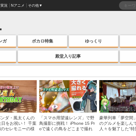
実況
Nアニメ
その他▼
ンガ
ボカロ特集
ゆっくり
殿堂入り記事
パンダ・風太くんの
「スマホ用望遠レンズ」で野
豪華列車「夢空間
生日をお祝い！ 千葉
鳥撮影に挑戦！ iPhone 15 Pr
のグルメを楽しん
園のセレモニーの様
oで遠くの鳥をどこまで撮れ
人々を魅了した“特
る？
間”を味わう様子に