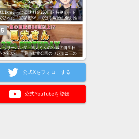
83.1km走って高速料金250円!? 特例ルート
で訪れた「宝塚北SA」では手塚治虫全力推
し＆関西グルメが楽しめる！
5
レッサーパンダ・風太くんの23歳の誕生日
をお祝い！ 千葉市動物公園のセレモニーの
様子を紹介
公式Xをフォローする
公式YouTubeを登録