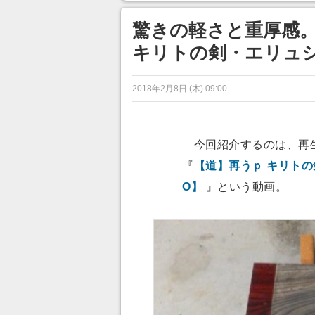
ンネルの貸し出しを利用し8/9
から1週間にわたって開催
驚きの軽さと重厚感
キリトの剣・エリュ
2018年2月8日 (木) 09:00
今回紹介するのは、再生
『
【道】再うｐ キリト
O】
』という動画。