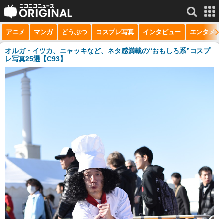
アニメ
マンガ
どうぶつ
コスプレ写真
インタビュー
エンタメ
サービス一覧
もっと見る
niconico
オルガ・イツカ、ニャッキなど、ネタ感満載の“おもしろ系”コスプ
レ写真25選【C93】
動画
生放送
ニュース
チャンネル
マンガ
ニコニコQ