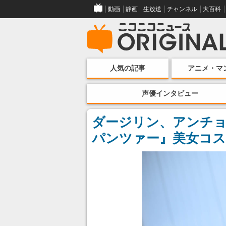
動画
静画
生放送
チャンネル
大百科
人気の記事
アニメ・マ
声優インタビュー
ダージリン、アンチ
パンツァー』美女コス