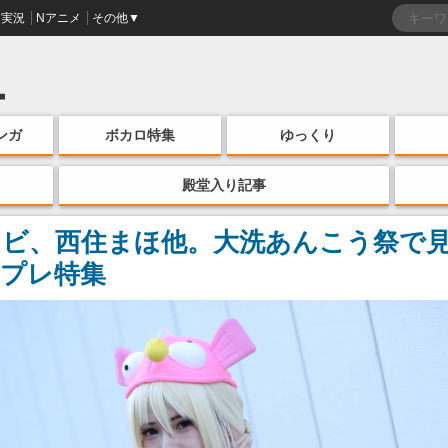
実況
Nアニメ
その他▼
ンガ
ボカロ特集
ゆっくり
殿堂入り記事
ョビ、西住まほ他。大洗あんこう祭で
プレ特集