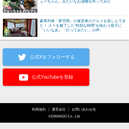
ューちゃん」みたいなお漬物を作ってみた
豪華列車「夢空間」の食堂車のグルメを楽しんでき
た！ 人々を魅了した“特別な時間”を味わう様子に
「いいなあ」「行ってみたい」の声
公式Xをフォローする
公式YouTubeを登録
利用規約
運営会社
お問い合わせ先
©DWANGO Co., Ltd.