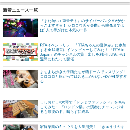
新着ニュース一覧
『まだ熱い / 重音テト』のサイバーパンクMVがか
っこよすぎる！ シロロウ氏が楽曲から映像までほ
ぼ1人で手がけた本気の一作
RTAイベントリレー『RTAちゃんの夏休み』に参加
する全14運営にインタビューしてみた！ 「RTA in
Japan」のチャンネルの貸し出しを利用し8/9から1
週間にわたって開催
よちよち歩きの子猫たちが猫ドームでレスリング！
コロコロと転がっては起き上がれない姿が可愛すぎ
る
ししおどし×木琴で「ドレミファソラシド」を鳴ら
してみた！ 『ロンドン橋』の演奏にチャレンジす
るも最後のド、鳴らずに終幕
家庭菜園のキュウリを大量消費！ 「きゅうりのキ