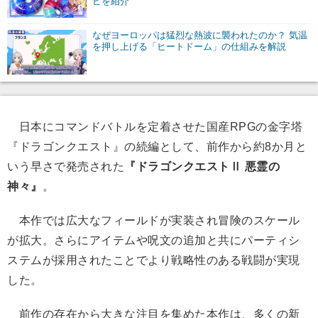
ピを紹介
なぜヨーロッパは猛烈な熱波に襲われたのか？ 気温
を押し上げる「ヒートドーム」の仕組みを解説
日本にコマンドバトルを定着させた国産RPGの金字塔
『ドラゴンクエスト』の続編として、前作から約8か月と
いう早さで発売された
『
ドラゴンクエスト
Ⅱ 悪霊の
神々』
。
本作では広大なフィールドが実装され冒険のスケール
が拡大。さらにアイテムや呪文の追加と共にパーティシ
ステムが採用されたことでより戦略性のある戦闘が実現
した。
前作の存在から大きな注目を集めた本作は、多くの新