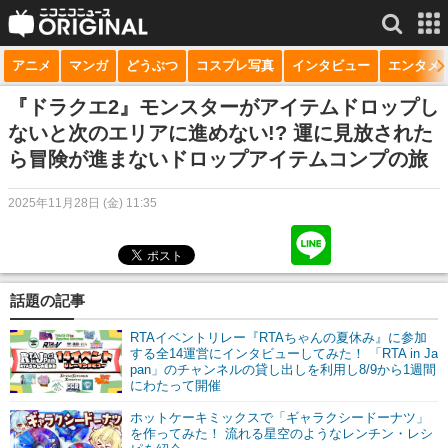
アニメ
マンガ
どうぶつ
コスプレ写真
インタビュー
エンタメ
サービス一覧
もっと見る
niconico
『ドラクエ2』モンスターがアイテムドロップし
ないと次のエリアに進めない!? 運に見放された
動画
ら冒険が進まないドロップアイテムコンプの旅
生放送
2025年11月28日 (金) 11:35
ニュース
チャンネル
話題の記事
マンガ
RTAイベントリレー『RTAちゃんの夏休み』に参加
ニコニコQ
する全14運営にインタビューしてみた！ 「RTA in Ja
pan」のチャンネルの貸し出しを利用し8/9から1週間
にわたって開催
ホットケーキミックスで「ギャラクシードーナツ」
を作ってみた！ 流れる星空のようなレンチン・レシ