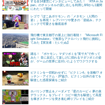
する全14運営にインタビューしてみた！ 「RTA in Ja
pan」のチャンネルの貸し出しを利用し8/9から1週間
にわたって開催
レゴで『ぽこあポケモン』の「メタモン（人間の
姿）」を再現！ レアパーツや驚きの「逆組み」テク
ニックで可愛さを徹底追求
飛行機で東京都庁の屋上に強行着陸！ 『Microsoft Fl
ight Simulator』で無茶なアクロバット飛行に挑戦し
てみた【実況者：たいたぬ】
踊る！ 『ポケモン』マダツボミを“実寸大”で作って
みた！ 音に反応して楽しげに揺れるマダツボミの姿
が、ゲームの世界に近付いたようでワクワクする
ピクミンを一切戦わせずに『ピクミン4』を攻略!? オ
ッチン・アイテム・2P協力、ピクミン以外の全てを
駆使した惑星探索をご紹介
ホバリング禁止＆ノーダメで『星のカービィ 夢の泉
デラックス』をプレイ！ コピー能力を駆使して高度
を稼ぎステージを突き進む縛りプレイをご紹介