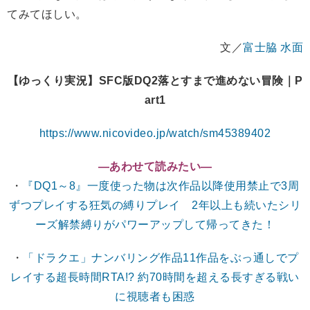
てみてほしい。
文／
富士脇 水面
【ゆっくり実況】SFC版DQ2落とすまで進めない冒険｜P
art1
https://www.nicovideo.jp/watch/sm45389402
―あわせて読みたい―
・
『DQ1～8』一度使った物は次作品以降使用禁止で3周
ずつプレイする狂気の縛りプレイ 2年以上も続いたシリ
ーズ解禁縛りがパワーアップして帰ってきた！
・
「ドラクエ」ナンバリング作品11作品をぶっ通しでプ
レイする超長時間RTA!? 約70時間を超える長すぎる戦い
に視聴者も困惑