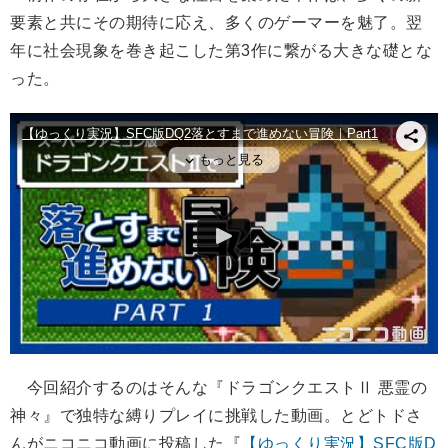
要素と共にその期待に応え、多くのゲーマーを魅了。翌
年に社会現象を巻き起こした第3作に繋がる大きな礎とな
った。
今回紹介するのはそんな『ドラゴンクエストⅡ 悪霊の
神々』で独特な縛りプレイに挑戦した動画。とどトドさ
んがニコニコ動画に投稿した『
【ゆっくり実況】SFC版D