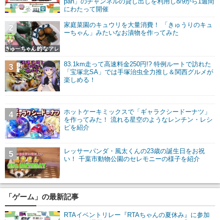
pan」のチャンネルの貸し出しを利用し8/9から1週間
にわたって開催
家庭菜園のキュウリを大量消費！ 「きゅうりのキュ
2
ーちゃん」みたいなお漬物を作ってみた
83.1km走って高速料金250円!? 特例ルートで訪れた
3
「宝塚北SA」では手塚治虫全力推し＆関西グルメが
楽しめる！
ホットケーキミックスで「ギャラクシードーナツ」
4
を作ってみた！ 流れる星空のようなレンチン・レシ
ピを紹介
レッサーパンダ・風太くんの23歳の誕生日をお祝
5
い！ 千葉市動物公園のセレモニーの様子を紹介
「ゲーム」の最新記事
RTAイベントリレー『RTAちゃんの夏休み』に参加