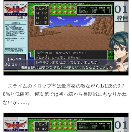
スライムのドロップ率は最序盤の敵ながら1/128の0.7
8%と低確率。運次第では初っ端から長期戦にもなりかね
ないが……。