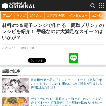
アニメ
マンガ
どうぶつ
コスプレ写真
インタビュー
エンタメ
サービス一覧
もっと見る
niconico
材料3つ＆電子レンジで作れる「簡単プリン」の
レシピを紹介！ 手軽なのに大満足なスイーツは
動画
いかが？
生放送
2026年7月9日 (木) 11:50
ニュース
チャンネル
話題の記事
マンガ
書道用の筆と墨で「ドレミー・スイート（東方Proje
ニコニコQ
ct）」を描いてみた！ 墨のにじみで陰影が生まれる
瞬間に目が釘づけ
テキトーに作る「簡易オウチ油そば」のレシピを紹
介！ タレを丼で直混ぜして中華麺を絡めるだけの一