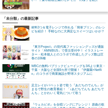
「未分類」の最新記事
材料3つ＆電子レンジで作れる「簡単プリン」のレシ
ピを紹介！ 手軽なのに大満足なスイーツはいかが？
『東方Project』の現代風ファッショングッズが通販
サイト「AMNIBUS」で受注受付中！ イラストレー
ター・松本能人とのコラボで作成したグッズ数は圧
巻の106種
WBCの無料パブリックビューイングを3/6より東京・
千葉・大阪など全国9カ所で開催！『伊藤園×Netfli
x』のコラボで商業施設が野球スタジアムに
足立レイがパペット姿で歌う『あだちのでんち』が
まるで野生の教育番組！ 「♪あだちでんち あだちで
んち」とかわいく電気について歌う
『ウェカピポ』を合唱ソングにアレンジ！ 原曲の歌