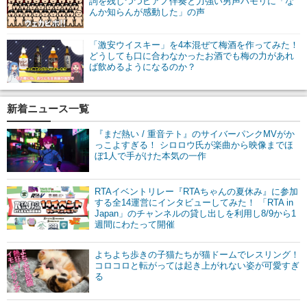
詞を残しつつピアノ伴奏と力強い男声ハモリに「な
んか知らんが感動した」の声
「激安ウイスキー」を4本混ぜて梅酒を作ってみた！
どうしても口に合わなかったお酒でも梅の力があれ
ば飲めるようになるのか？
新着ニュース一覧
『まだ熱い / 重音テト』のサイバーパンクMVがか
っこよすぎる！ シロロウ氏が楽曲から映像までほ
ぼ1人で手がけた本気の一作
RTAイベントリレー『RTAちゃんの夏休み』に参加
する全14運営にインタビューしてみた！ 「RTA in
Japan」のチャンネルの貸し出しを利用し8/9から1
週間にわたって開催
よちよち歩きの子猫たちが猫ドームでレスリング！
コロコロと転がっては起き上がれない姿が可愛すぎ
る