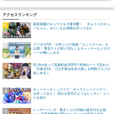
アクセスランキング
家庭菜園のキュウリを大量消費！ 「きゅうりのキュ
1
ーちゃん」みたいなお漬物を作ってみた
クワガタP氏・11年ぶりの新曲『エンドロール』を
2
公開！ 重音テトの歌と切なくもキャッチーなメロデ
ィーが胸にしみる
83.1km走って高速料金250円!? 特例ルートで訪れた
3
「宝塚北SA」では手塚治虫全力推し＆関西グルメが
楽しめる！
ホットケーキミックスで「ギャラクシードーナツ」
4
を作ってみた！ 流れる星空のようなレンチン・レシ
ピを紹介
レッサーパンダ・風太くんの23歳の誕生日をお祝
5
い！ 千葉市動物公園のセレモニーの様子を紹介