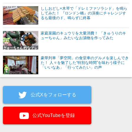
ししおどし×木琴で「ドレミファソラシド」を鳴ら
してみた！ 『ロンドン橋』の演奏にチャレンジす
るも最後のド、鳴らずに終幕
家庭菜園のキュウリを大量消費！ 「きゅうりのキ
ューちゃん」みたいなお漬物を作ってみた
豪華列車「夢空間」の食堂車のグルメを楽しんでき
た！ 人々を魅了した“特別な時間”を味わう様子に
「いいなあ」「行ってみたい」の声
公式Xをフォローする
公式YouTubeを登録