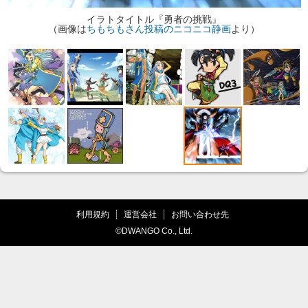
イラトタイトル『勇者の挑戦』
（画像は
ちもちもさん投稿のニコニコ静画
より）
利用規約
運営会社
お問い合わせ先
©DWANGO Co., Ltd.