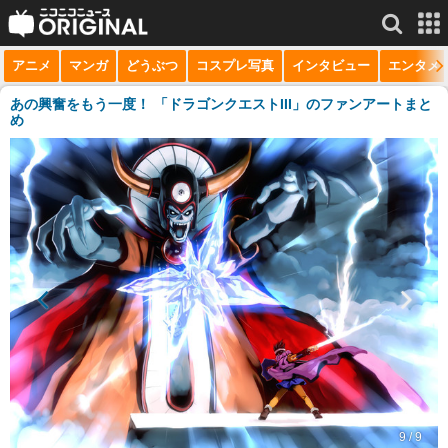
アニメ
マンガ
どうぶつ
コスプレ写真
インタビュー
エンタメ
サービス一覧
もっと見る
niconico
あの興奮をもう一度！ 「ドラゴンクエストIII」のファンアートまと
め
動画
生放送
ニュース
チャンネル
マンガ
ニコニコQ
9 / 9