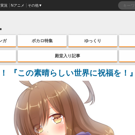
実況
Nアニメ
その他▼
ンガ
ボカロ特集
ゆっくり
殿堂入り記事
！ 『この素晴らしい世界に祝福を！