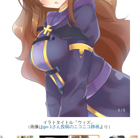
6 / 9
イラトタイトル『ウィズ』
（画像は
go-1さん投稿のニコニコ静画
より）