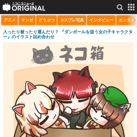
アニメ
マンガ
どうぶつ
コスプレ写真
インタビュー
エンタメ
サービス一覧
もっと見る
niconico
入ったり被ったり運んだり？ 『ダンボールを扱う女の子キャラクタ
ー』のイラスト詰め合わせ
動画
生放送
ニュース
チャンネル
マンガ
ニコニコQ