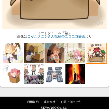
5 / 9
イラトタイトル『箱』
（画像は
こがたタニシさん投稿のニコニコ静画
より）
利用規約
運営会社
お問い合わせ先
©DWANGO Co., Ltd.