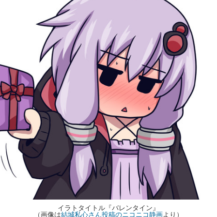
イラトタイトル『バレンタイン』
（画像は
結城私心さん投稿のニコニコ静画
より）