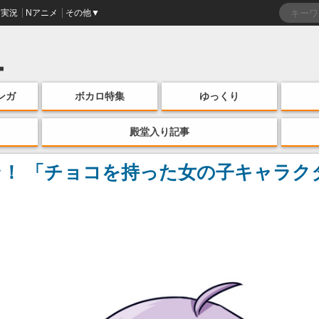
実況
Nアニメ
その他▼
ンガ
ボカロ特集
ゆっくり
殿堂入り記事
！ 「チョコを持った女の子キャラク