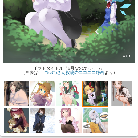
4 / 9
イラトタイトル『6月なのかっっっ』
（画像は
( つω⊂)さん投稿のニコニコ静画
より）