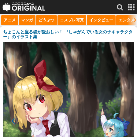
アニメ
マンガ
どうぶつ
コスプレ写真
インタビュー
エンタメ
サービス一覧
もっと見る
niconico
ちょこんと座る姿が愛おしい！ 『しゃがんでいる女の子キャラクタ
ー』のイラスト集
動画
生放送
ニュース
チャンネル
マンガ
ニコニコQ