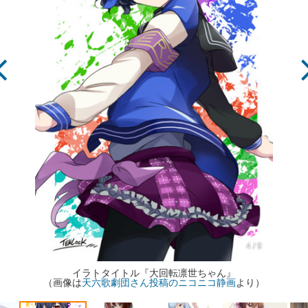
4 / 9
イラトタイトル『大回転凛世ちゃん』
（画像は
天六歌劇団さん投稿のニコニコ静画
より）