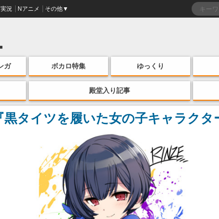
実況
Nアニメ
その他▼
ンガ
ボカロ特集
ゆっくり
殿堂入り記事
『黒タイツを履いた女の子キャラクタ