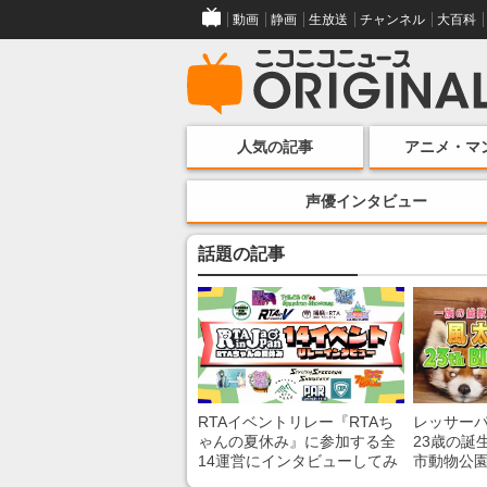
動画
静画
生放送
チャンネル
大百科
人気の記事
アニメ・マ
声優インタビュー
話題の記事
RTAイベントリレー『RTAち
レッサー
ゃんの夏休み』に参加する全
23歳の誕
14運営にインタビューしてみ
市動物公
た！ 「RTA in Japan」のチャ
子を紹介