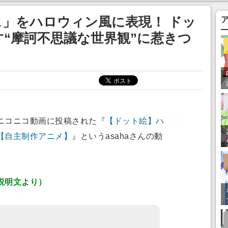
あ」「行ってみた
」をハロウィン風に表現！ ドッ
“摩訶不思議な世界観”に惹きつ
ニコニコ動画に投稿された『
【ドット絵】ハ
【自主制作アニメ】
』というasahaさんの動
説明文より）