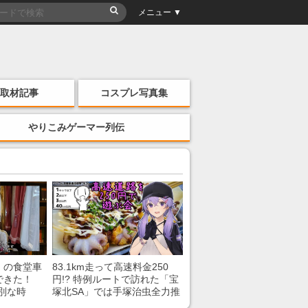
メニュー ▼
取材記事
コスプレ写真集
やりこみゲーマー列伝
」の食堂車
83.1km走って高速料金250
できた！
円!? 特例ルートで訪れた「宝
別な時
塚北SA」では手塚治虫全力推
「いいな
し＆関西グルメが楽しめる！