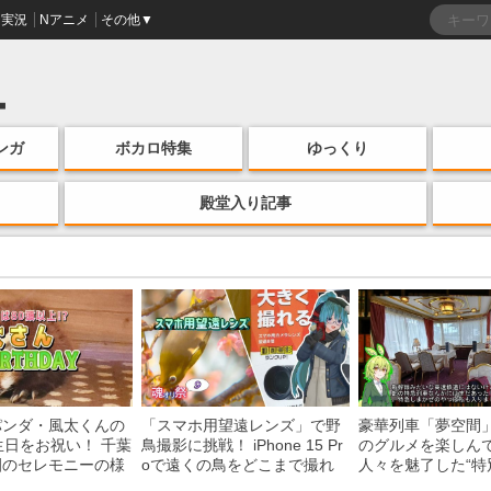
実況
Nアニメ
その他▼
ンガ
ボカロ特集
ゆっくり
殿堂入り記事
パンダ・風太くんの
「スマホ用望遠レンズ」で野
豪華列車「夢空間
生日をお祝い！ 千葉
鳥撮影に挑戦！ iPhone 15 Pr
のグルメを楽しん
園のセレモニーの様
oで遠くの鳥をどこまで撮れ
人々を魅了した“特
る？
間”を味わう様子に