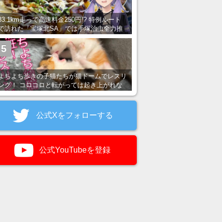
83.1km走って高速料金250円!? 特例ルート
で訪れた「宝塚北SA」では手塚治虫全力推
し＆関西グルメが楽しめる！
5
よちよち歩きの子猫たちが猫ドームでレスリ
ング！ コロコロと転がっては起き上がれな
い姿が可愛すぎる
公式Xをフォローする
公式YouTubeを登録