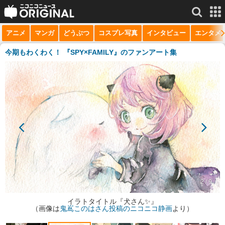
アニメ
マンガ
どうぶつ
コスプレ写真
インタビュー
エンタメ
サービス一覧
もっと見る
niconico
今期もわくわく！ 『SPY×FAMILY』のファンアート集
動画
生放送
ニュース
チャンネル
マンガ
ニコニコQ
2 / 9
イラトタイトル『犬さん✨』
（画像は
鬼嶌このはさん投稿のニコニコ静画
より）