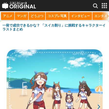
アニメ
マンガ
どうぶつ
コスプレ写真
インタビュー
エンタメ
サービス一覧
もっと見る
niconico
一発で成功できるかな？ 「スイカ割り」に挑戦するキャラクターイ
ラストまとめ
動画
生放送
ニュース
チャンネル
マンガ
ニコニコQ