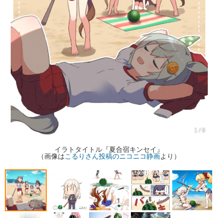
1 / 9
イラトタイトル『夏合宿キンセイ』
（画像は
こるりさん投稿のニコニコ静画
より）