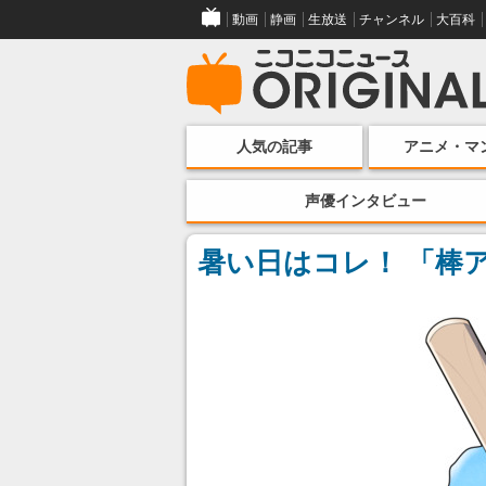
動画
静画
生放送
チャンネル
大百科
人気の記事
アニメ・マ
声優インタビュー
暑い日はコレ！ 「棒