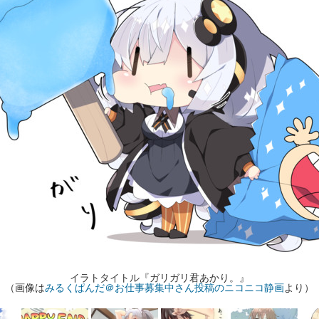
イラトタイトル『ガリガリ君あかり。』
（画像は
みるくぱんだ＠お仕事募集中さん投稿のニコニコ静画
より）