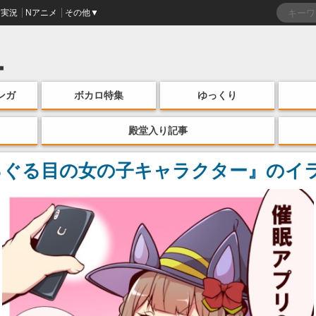
実況
Nアニメ
その他▼
ンガ
ボカロ特集
ゆっくり
殿堂入り記事
ぐるぐる目の女の子キャラクター』のイ