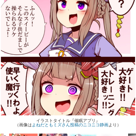
9 / 9
イラストタイトル『催眠アプリ』
（画像は
よねだともミズさん投稿のニコニコ静画
より）