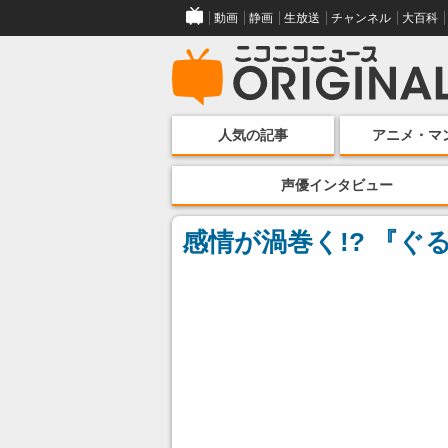
動画
静画
生放送
チャンネル
大百科
人気の記事
アニメ・マ
声優インタビュー
感情が渦巻く!? 『