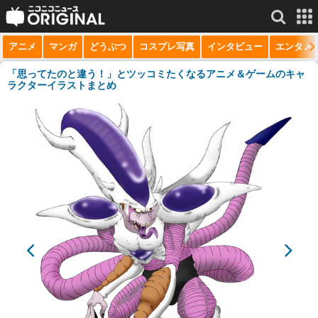
アニメ
マンガ
どうぶつ
コスプレ写真
インタビュー
エンタメ
サービス一覧
もっと見る
niconico
「思ってたのと違う！」とツッコミたくなるアニメ＆ゲームのキャ
ラクターイラストまとめ
動画
生放送
ニュース
チャンネル
マンガ
ニコニコQ