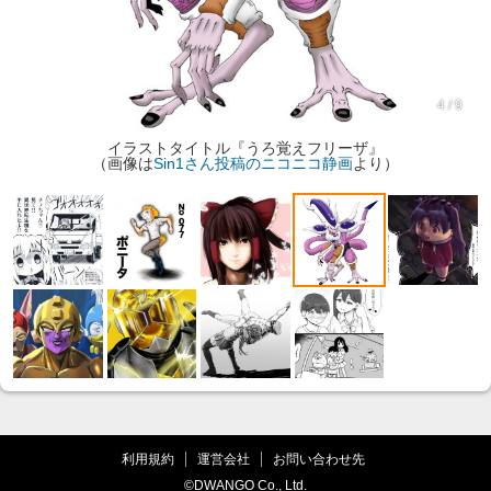
4 / 9
イラストタイトル『うろ覚えフリーザ』
（画像は
Sin1さん投稿のニコニコ静画
より）
利用規約
運営会社
お問い合わせ先
©DWANGO Co., Ltd.