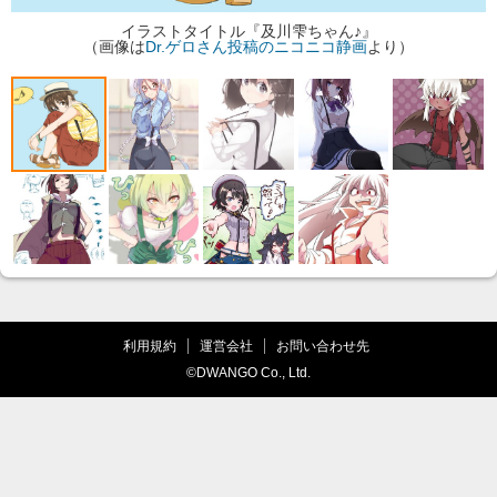
イラストタイトル『及川雫ちゃん♪』
（画像は
Dr.ゲロさん投稿のニコニコ静画
より）
利用規約
運営会社
お問い合わせ先
©DWANGO Co., Ltd.