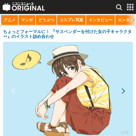
アニメ
マンガ
どうぶつ
コスプレ写真
インタビュー
エンタメ
サービス一覧
もっと見る
niconico
ちょっとフォーマルに！ 『サスペンダーを付けた女の子キャラクタ
ー』のイラスト詰め合わせ
動画
生放送
ニュース
チャンネル
マンガ
ニコニコQ
1 / 9