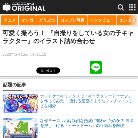
アニメ
マンガ
どうぶつ
コスプレ写真
インタビュー
エンタメ
サービス一覧
もっと見る
niconico
可愛く撮ろう！ 『自撮りをしている女の子キャ
ラクター』のイラスト詰め合わせ
動画
2023年5月15日 (月) 11:15
生放送
ニュース
チャンネル
話題の記事
マンガ
ホットケーキミックスで「ギャラクシードーナツ」
を作ってみた！ 流れる星空のようなレンチン・レシ
ピを紹介
ニコニコQ
なぜヨーロッパは猛烈な熱波に襲われたのか？ 気温
を押し上げる「ヒートドーム」の仕組みを解説