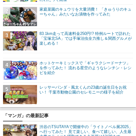
家庭菜園のキュウリを大量消費！ 「きゅうりのキュ
2
ーちゃん」みたいなお漬物を作ってみた
83.1km走って高速料金250円!? 特例ルートで訪れた
3
「宝塚北SA」では手塚治虫全力推し＆関西グルメが
楽しめる！
ホットケーキミックスで「ギャラクシードーナツ」
4
を作ってみた！ 流れる星空のようなレンチン・レシ
ピを紹介
レッサーパンダ・風太くんの23歳の誕生日をお祝
5
い！ 千葉市動物公園のセレモニーの様子を紹介
「マンガ」の最新記事
渋谷のTSUTAYAで開催中の「ライトノベル展2025」
へ行ってみた！ 見て楽しい、食べて嬉しい、人生最