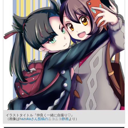
イラストタイトル『仲良く一緒に自撮り♡』
（画像は
hazukaさん投稿のニコニコ静画
より）