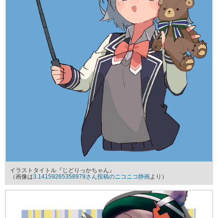
イラストタイトル『じどりっかちゃん』
（画像は
3.14159265358979さん投稿のニコニコ静画
より）