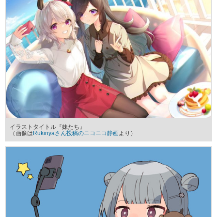
イラストタイトル『妹たち』
（画像は
Rukinyaさん投稿のニコニコ静画
より）