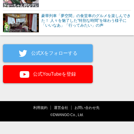
豪華列車「夢空間」の食堂車のグルメを楽しんでき
た！ 人々を魅了した“特別な時間”を味わう様子に
「いいなあ」「行ってみたい」の声
公式Xをフォローする
公式YouTubeを登録
利用規約
運営会社
お問い合わせ先
©DWANGO Co., Ltd.