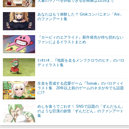
大量のラノベを摂取できる企画展は12/28まで
あなたはもう体験した？ Grokコンパニオン「Ani」
のファンアート集
『カービィのエアライド』新作発売が待ち切れない
ファンによるイラストまとめ
ｴｯﾎｴｯﾎ…「地面を走るメンフクロウのヒナ」のパロ
ディイラスト集
生首を育成する恋愛ゲーム『Tomak』のパロディイ
ラスト集 20年以上前のゲームのネタが今でも話題
に!?
めしを食うでごわす！ SNSで話題の「ずんだもん」
のような巨漢の妖怪「ずんだどん」のファンアート
集