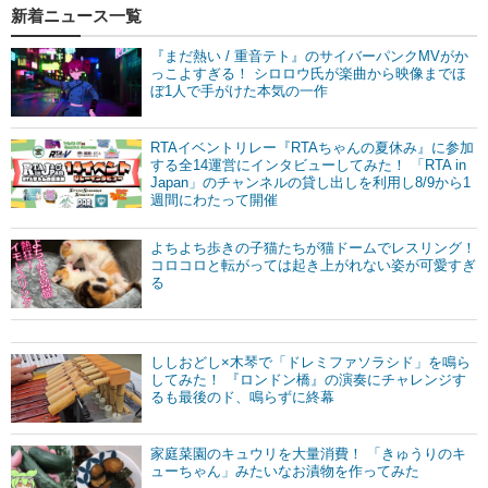
新着ニュース一覧
『まだ熱い / 重音テト』のサイバーパンクMVがか
っこよすぎる！ シロロウ氏が楽曲から映像までほ
ぼ1人で手がけた本気の一作
RTAイベントリレー『RTAちゃんの夏休み』に参加
する全14運営にインタビューしてみた！ 「RTA in
Japan」のチャンネルの貸し出しを利用し8/9から1
週間にわたって開催
よちよち歩きの子猫たちが猫ドームでレスリング！
コロコロと転がっては起き上がれない姿が可愛すぎ
る
ししおどし×木琴で「ドレミファソラシド」を鳴ら
してみた！ 『ロンドン橋』の演奏にチャレンジす
るも最後のド、鳴らずに終幕
家庭菜園のキュウリを大量消費！ 「きゅうりのキ
ューちゃん」みたいなお漬物を作ってみた