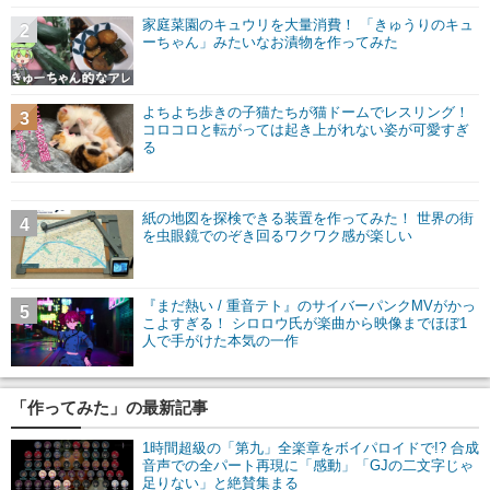
家庭菜園のキュウリを大量消費！ 「きゅうりのキュ
2
ーちゃん」みたいなお漬物を作ってみた
よちよち歩きの子猫たちが猫ドームでレスリング！
3
コロコロと転がっては起き上がれない姿が可愛すぎ
る
紙の地図を探検できる装置を作ってみた！ 世界の街
4
を虫眼鏡でのぞき回るワクワク感が楽しい
『まだ熱い / 重音テト』のサイバーパンクMVがかっ
5
こよすぎる！ シロロウ氏が楽曲から映像までほぼ1
人で手がけた本気の一作
「作ってみた」の最新記事
1時間超級の「第九」全楽章をボイパロイドで!? 合成
音声での全パート再現に「感動」「GJの二文字じゃ
足りない」と絶賛集まる