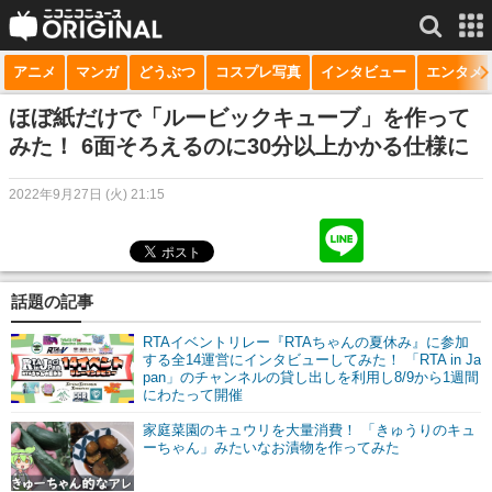
アニメ
マンガ
どうぶつ
コスプレ写真
インタビュー
エンタメ
サービス一覧
もっと見る
niconico
ほぼ紙だけで「ルービックキューブ」を作って
みた！ 6面そろえるのに30分以上かかる仕様に
動画
2022年9月27日 (火) 21:15
生放送
ニュース
チャンネル
話題の記事
マンガ
RTAイベントリレー『RTAちゃんの夏休み』に参加
する全14運営にインタビューしてみた！ 「RTA in Ja
pan」のチャンネルの貸し出しを利用し8/9から1週間
ニコニコQ
にわたって開催
家庭菜園のキュウリを大量消費！ 「きゅうりのキュ
ーちゃん」みたいなお漬物を作ってみた