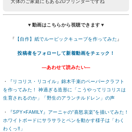
大体のご家庭にもある2Dプリンターですね
▼動画はこちらから視聴できます▼
『
【自作】紙でルービックキューブを作ってみた
』
投稿者をフォローして新着動画をチェック！
―あわせて読みたい―
・
『リコリス・リコイル』錦木千束のペーパークラフト
を作ってみた！ 神過ぎる造形に「こうやってリコリスは
生育されるのか」「野生のアランチルドレン」の声
・
『SPY×FAMILY』アーニャの“喜怒哀楽”を描いてみた！
ホワイトボードにサラサラとペンを動かす様子は「わく
わくっ!!」