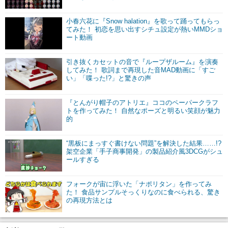
小春六花に『Snow halation』を歌って踊ってもらっ
てみた！ 初恋を思い出すシチュ設定が熱いMMDショ
ート動画
引き抜くカセットの音で『ループザルーム』を演奏
してみた！ 歌詞まで再現した音MAD動画に「すご
い」「喋った!?」と驚きの声
『とんがり帽子のアトリエ』ココのペーパークラフ
トを作ってみた！ 自然なポーズと明るい笑顔が魅力
的
“黒板にまっすぐ書けない問題”を解決した結果……!?
架空企業「手子商事開発」の製品紹介風3DCGがシュ
ールすぎる
フォークが宙に浮いた「ナポリタン」を作ってみ
た！ 食品サンプルそっくりなのに食べられる、驚き
の再現方法とは