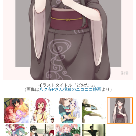
5 / 9
イラストタイトル『どおだっ』
（画像は
八ク寺Pさん投稿のニコニコ静画
より）