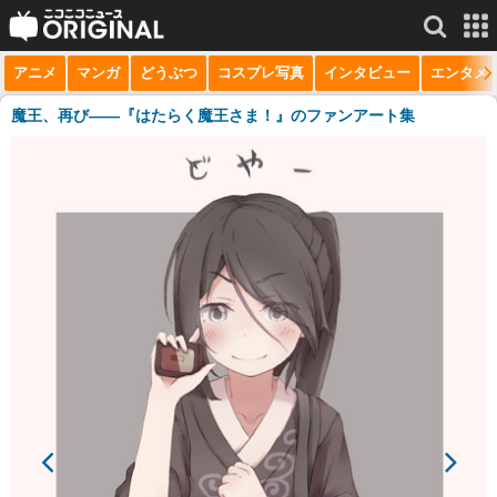
アニメ
マンガ
どうぶつ
コスプレ写真
インタビュー
エンタメ
サービス一覧
もっと見る
niconico
魔王、再び――『はたらく魔王さま！』のファンアート集
動画
生放送
ニュース
チャンネル
マンガ
ニコニコQ