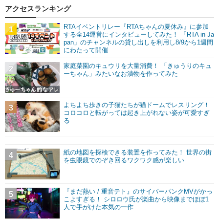
アクセスランキング
RTAイベントリレー『RTAちゃんの夏休み』に参加
1
する全14運営にインタビューしてみた！ 「RTA in Ja
pan」のチャンネルの貸し出しを利用し8/9から1週間
にわたって開催
家庭菜園のキュウリを大量消費！ 「きゅうりのキュ
2
ーちゃん」みたいなお漬物を作ってみた
よちよち歩きの子猫たちが猫ドームでレスリング！
3
コロコロと転がっては起き上がれない姿が可愛すぎ
る
紙の地図を探検できる装置を作ってみた！ 世界の街
4
を虫眼鏡でのぞき回るワクワク感が楽しい
『まだ熱い / 重音テト』のサイバーパンクMVがかっ
5
こよすぎる！ シロロウ氏が楽曲から映像までほぼ1
人で手がけた本気の一作