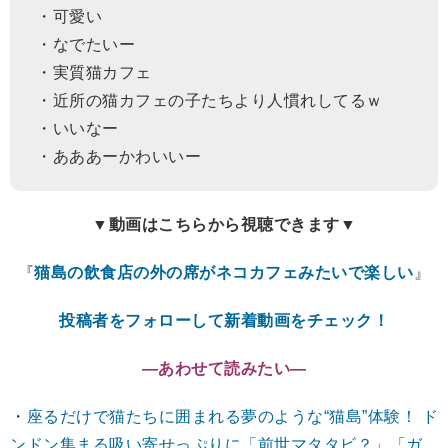
・可愛い
・なでたいー
・実質猫カフェ
・近所の猫カフェの子たちより人慣れしてるｗ
・いいなー
・あああーかわいいー
▼動画はこちらから視聴できます▼
『
猫島の飲食店の外の席がネコカフェみたいで楽しい
』
投稿者をフォローして新着動画をチェック！
―あわせて読みたい―
・
座るだけで猫たちに囲まれる夢のような“猫島”体験！ ド
ンドン集まる吸い寄せっぷりに「前世マタタビ？」「ガ