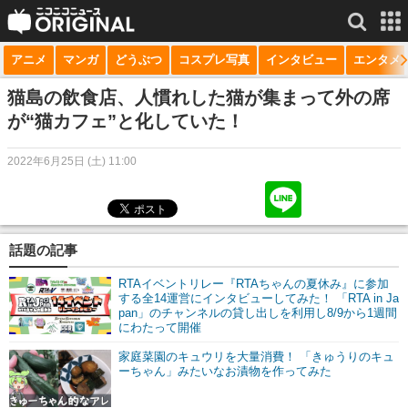
アニメ
マンガ
どうぶつ
コスプレ写真
インタビュー
エンタメ
サービス一覧
もっと見る
niconico
猫島の飲食店、人慣れした猫が集まって外の席
が“猫カフェ”と化していた！
動画
2022年6月25日 (土) 11:00
生放送
ニュース
チャンネル
話題の記事
マンガ
RTAイベントリレー『RTAちゃんの夏休み』に参加
する全14運営にインタビューしてみた！ 「RTA in Ja
pan」のチャンネルの貸し出しを利用し8/9から1週間
ニコニコQ
にわたって開催
家庭菜園のキュウリを大量消費！ 「きゅうりのキュ
ーちゃん」みたいなお漬物を作ってみた