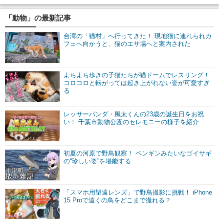
「動物」の最新記事
台湾の「猫村」へ行ってきた！ 現地猫に連れられカ
フェへ向かうと、猫のエサ場へと案内された
よちよち歩きの子猫たちが猫ドームでレスリング！
コロコロと転がっては起き上がれない姿が可愛すぎ
る
レッサーパンダ・風太くんの23歳の誕生日をお祝
い！ 千葉市動物公園のセレモニーの様子を紹介
初夏の河原で野鳥観察！ ペンギンみたいなゴイサギ
の“珍しい姿”を堪能する
「スマホ用望遠レンズ」で野鳥撮影に挑戦！ iPhone
15 Proで遠くの鳥をどこまで撮れる？