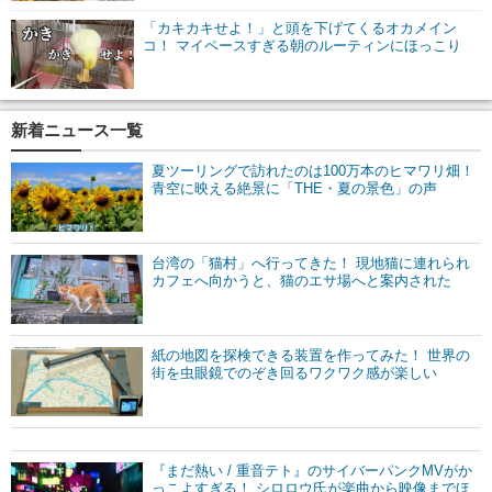
「カキカキせよ！」と頭を下げてくるオカメイン
コ！ マイペースすぎる朝のルーティンにほっこり
新着ニュース一覧
夏ツーリングで訪れたのは100万本のヒマワリ畑！
青空に映える絶景に「THE・夏の景色」の声
台湾の「猫村」へ行ってきた！ 現地猫に連れられ
カフェへ向かうと、猫のエサ場へと案内された
紙の地図を探検できる装置を作ってみた！ 世界の
街を虫眼鏡でのぞき回るワクワク感が楽しい
『まだ熱い / 重音テト』のサイバーパンクMVがか
っこよすぎる！ シロロウ氏が楽曲から映像までほ