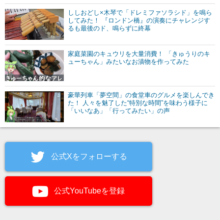
ししおどし×木琴で「ドレミファソラシド」を鳴ら
してみた！ 『ロンドン橋』の演奏にチャレンジす
るも最後のド、鳴らずに終幕
家庭菜園のキュウリを大量消費！ 「きゅうりのキ
ューちゃん」みたいなお漬物を作ってみた
豪華列車「夢空間」の食堂車のグルメを楽しんでき
た！ 人々を魅了した“特別な時間”を味わう様子に
「いいなあ」「行ってみたい」の声
公式Xをフォローする
公式YouTubeを登録