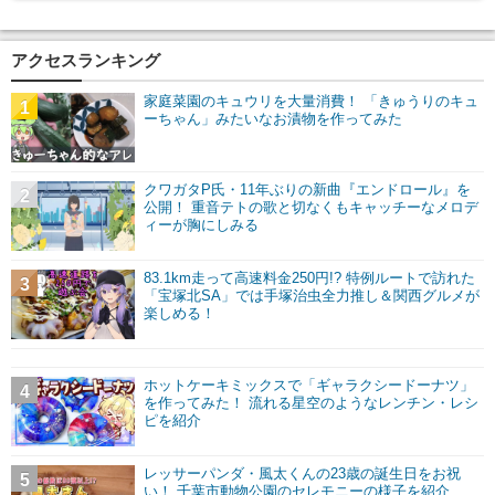
アクセスランキング
家庭菜園のキュウリを大量消費！ 「きゅうりのキュ
1
ーちゃん」みたいなお漬物を作ってみた
クワガタP氏・11年ぶりの新曲『エンドロール』を
2
公開！ 重音テトの歌と切なくもキャッチーなメロデ
ィーが胸にしみる
83.1km走って高速料金250円!? 特例ルートで訪れた
3
「宝塚北SA」では手塚治虫全力推し＆関西グルメが
楽しめる！
ホットケーキミックスで「ギャラクシードーナツ」
4
を作ってみた！ 流れる星空のようなレンチン・レシ
ピを紹介
レッサーパンダ・風太くんの23歳の誕生日をお祝
5
い！ 千葉市動物公園のセレモニーの様子を紹介