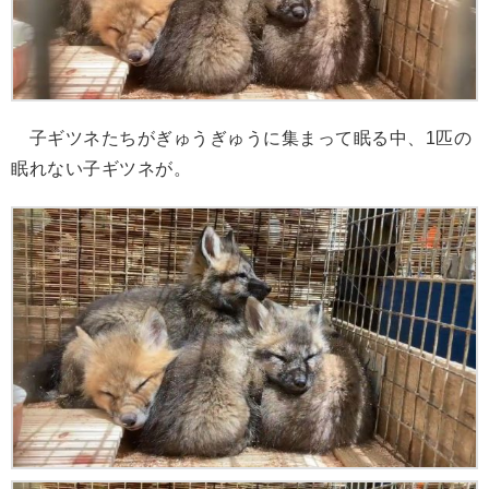
子ギツネたちがぎゅうぎゅうに集まって眠る中、1匹の
眠れない子ギツネが。