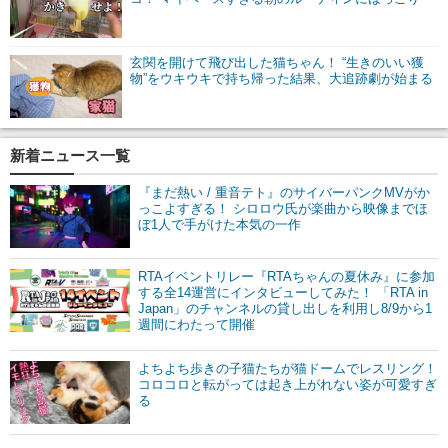
玄関を開けて飛び出した猫ちゃん！ “生きのいい獲
物”をウキウキで持ち帰った結果、大追跡劇が始まる
新着ニュース一覧
『まだ熱い / 重音テト』のサイバーパンクMVがか
っこよすぎる！ シロロウ氏が楽曲から映像までほ
ぼ1人で手がけた本気の一作
RTAイベントリレー『RTAちゃんの夏休み』に参加
する全14運営にインタビューしてみた！ 「RTA in
Japan」のチャンネルの貸し出しを利用し8/9から1
週間にわたって開催
よちよち歩きの子猫たちが猫ドームでレスリング！
コロコロと転がっては起き上がれない姿が可愛すぎ
る