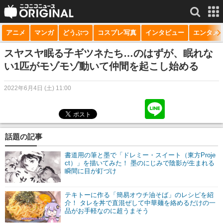
アニメ
マンガ
どうぶつ
コスプレ写真
インタビュー
エンタメ
サービス一覧
もっと見る
niconico
スヤスヤ眠る子ギツネたち…のはずが、眠れな
い1匹がモゾモゾ動いて仲間を起こし始める
動画
2022年6月4日 (土) 11:00
生放送
ニュース
チャンネル
話題の記事
マンガ
書道用の筆と墨で「ドレミー・スイート（東方Proje
ct）」を描いてみた！ 墨のにじみで陰影が生まれる
瞬間に目が釘づけ
ニコニコQ
テキトーに作る「簡易オウチ油そば」のレシピを紹
介！ タレを丼で直混ぜして中華麺を絡めるだけの一
品がお手軽なのに超うまそう