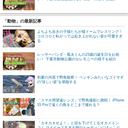
「動物」の最新記事
よちよち歩きの子猫たちが猫ドームでレスリング！
コロコロと転がっては起き上がれない姿が可愛すぎ
る
レッサーパンダ・風太くんの23歳の誕生日をお祝
い！ 千葉市動物公園のセレモニーの様子を紹介
初夏の河原で野鳥観察！ ペンギンみたいなゴイサギ
の“珍しい姿”を堪能する
「スマホ用望遠レンズ」で野鳥撮影に挑戦！ iPhone
15 Proで遠くの鳥をどこまで撮れる？
「カキカキせよ！」と頭を下げてくるオカメイン
コ！ マイペースすぎる朝のルーティンにほっこり