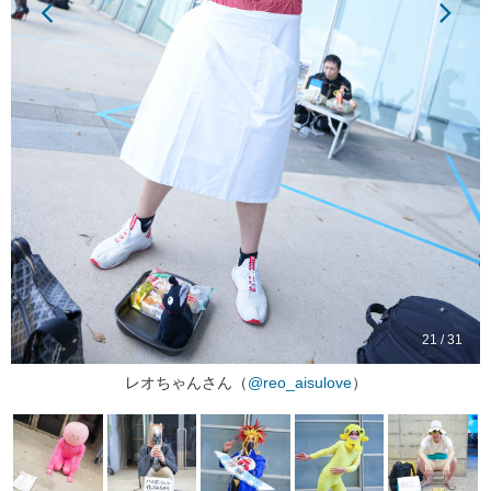
21 / 31
レオちゃんさん（
@reo_aisulove
）