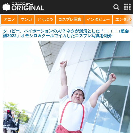
アニメ
マンガ
どうぶつ
コスプレ写真
インタビュー
エンタメ
サービス一覧
もっと見る
niconico
タコピー、ハイポーションの人!? ネタが混沌とした「ニコニコ超会
議2022」オモシロ＆クールでイカしたコスプレ写真を紹介
動画
生放送
ニュース
チャンネル
マンガ
ニコニコQ