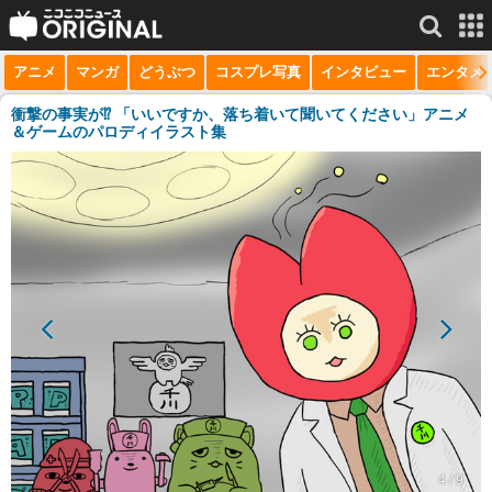
アニメ
マンガ
どうぶつ
コスプレ写真
インタビュー
エンタメ
サービス一覧
もっと見る
niconico
衝撃の事実が⁉ 「いいですか、落ち着いて聞いてください」アニメ
＆ゲームのパロディイラスト集
動画
生放送
ニュース
チャンネル
マンガ
ニコニコQ
4 / 9