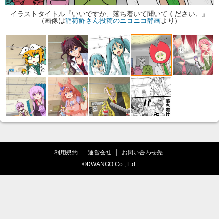
イラストタイトル『いいですか、落ち着いて聞いてください。』
（画像は
稲荷鮓さん投稿のニコニコ静画
より）
利用規約
運営会社
お問い合わせ先
©DWANGO Co., Ltd.