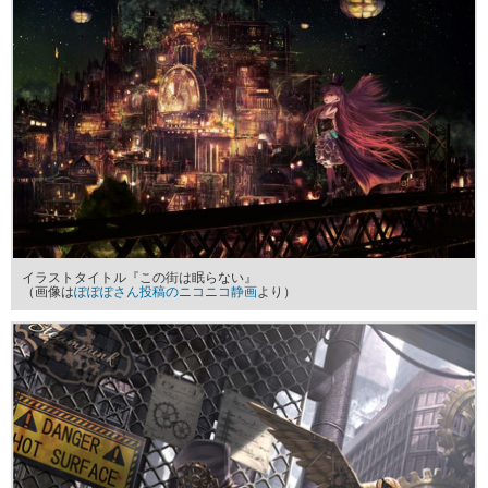
イラストタイトル『この街は眠らない』
（画像は
ぽぽぽさん投稿のニコニコ静画
より）