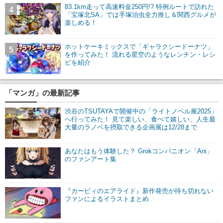
83.1km走って高速料金250円!? 特例ルートで訪れた
4
「宝塚北SA」では手塚治虫全力推し＆関西グルメが
楽しめる！
ホットケーキミックスで「ギャラクシードーナツ」
5
を作ってみた！ 流れる星空のようなレンチン・レシ
ピを紹介
「マンガ」の最新記事
渋谷のTSUTAYAで開催中の「ライトノベル展2025」
へ行ってみた！ 見て楽しい、食べて嬉しい、人生最
大量のラノベを摂取できる企画展は12/28まで
あなたはもう体験した？ Grokコンパニオン「Ani」
のファンアート集
『カービィのエアライド』新作発売が待ち切れない
ファンによるイラストまとめ