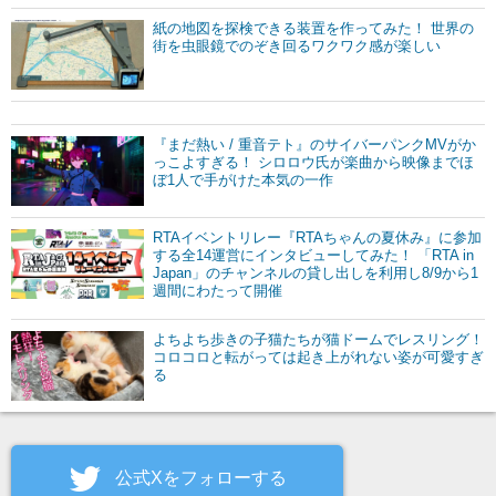
紙の地図を探検できる装置を作ってみた！ 世界の
街を虫眼鏡でのぞき回るワクワク感が楽しい
『まだ熱い / 重音テト』のサイバーパンクMVがか
っこよすぎる！ シロロウ氏が楽曲から映像までほ
ぼ1人で手がけた本気の一作
RTAイベントリレー『RTAちゃんの夏休み』に参加
する全14運営にインタビューしてみた！ 「RTA in
Japan」のチャンネルの貸し出しを利用し8/9から1
週間にわたって開催
よちよち歩きの子猫たちが猫ドームでレスリング！
コロコロと転がっては起き上がれない姿が可愛すぎ
る
公式Xをフォローする