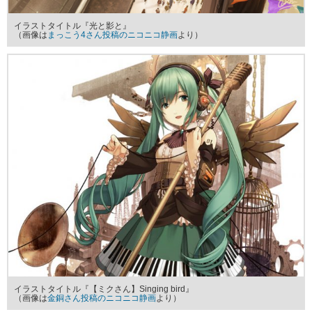
イラストタイトル『光と影と』
（画像は
まっこう4さん投稿のニコニコ静画
より）
イラストタイトル『【ミクさん】Singing bird』
（画像は
金銅さん投稿のニコニコ静画
より）