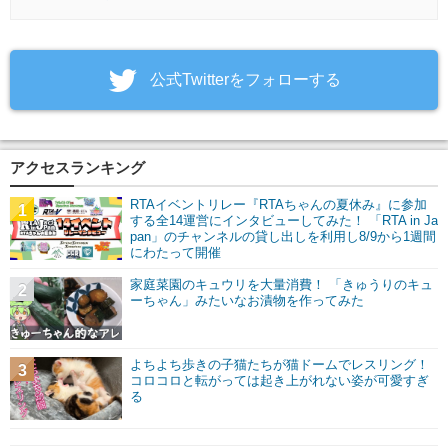
‎公式Twitterをフォローする
アクセスランキング
RTAイベントリレー『RTAちゃんの夏休み』に参加
1
する全14運営にインタビューしてみた！ 「RTA in Ja
pan」のチャンネルの貸し出しを利用し8/9から1週間
にわたって開催
家庭菜園のキュウリを大量消費！ 「きゅうりのキュ
2
ーちゃん」みたいなお漬物を作ってみた
よちよち歩きの子猫たちが猫ドームでレスリング！
3
コロコロと転がっては起き上がれない姿が可愛すぎ
る