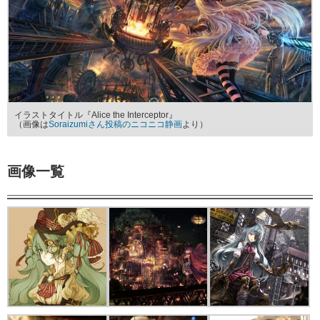
イラストタイトル『Alice the Interceptor』
（画像は
Soraizumiさん投稿のニコニコ静画
より）
画像一覧