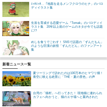
ｴｯﾎｴｯﾎ…「地面を走るメンフクロウのヒナ」のパロ
ディイラスト集
生首を育成する恋愛ゲーム『Tomak』のパロディイ
ラスト集 20年以上前のゲームのネタが今でも話題
に!?
めしを食うでごわす！ SNSで話題の「ずんだもん」
のような巨漢の妖怪「ずんだどん」のファンアート
集
新着ニュース一覧
夏ツーリングで訪れたのは100万本のヒマワリ畑！
青空に映える絶景に「THE・夏の景色」の声
台湾の「猫村」へ行ってきた！ 現地猫に連れられ
カフェへ向かうと、猫のエサ場へと案内された