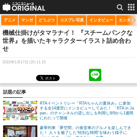
アニメ
マンガ
どうぶつ
コスプレ写真
インタビュー
エンタメ
サービス一覧
もっと見る
niconico
機械仕掛けがタマラナイ！ 『スチームパンクな
世界』を描いたキャラクターイラスト詰め合わ
動画
せ
生放送
2022年1月17日 (月) 11:15
ニュース
チャンネル
話題の記事
マンガ
RTAイベントリレー『RTAちゃんの夏休み』に参加
ニコニコQ
する全14運営にインタビューしてみた！ 「RTA in Ja
pan」のチャンネルの貸し出しを利用し8/9から1週間
にわたって開催
豪華列車「夢空間」の食堂車のグルメを楽しんでき
た！ 人々を魅了した“特別な時間”を味わう様子に