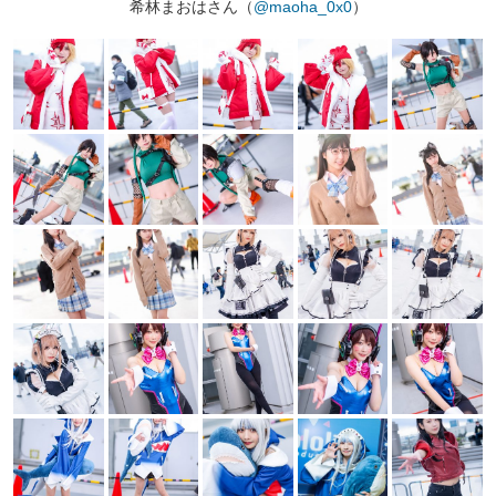
希林まおはさん（
@maoha_0x0
）