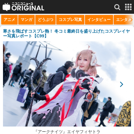
アニメ
マンガ
どうぶつ
コスプレ写真
インタビュー
エンタメ
サービス一覧
もっと見る
niconico
寒さを飛ばすコスプレ熱！ 冬コミ最終日を盛り上げたコスプレイヤ
ー写真レポート【C99】
動画
生放送
ニュース
チャンネル
マンガ
ニコニコQ
31 / 78
『アークナイツ』エイヤフィヤトラ