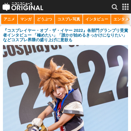
アニメ
マンガ
どうぶつ
コスプレ写真
インタビュー
エンタメ
サービス一覧
もっと見る
niconico
『コスプレイヤー・オブ・ザ・イヤー 2022』各部門グランプリ受賞
者インタビュー 「極めたい」「誰かが始めるきっかけになりたい」
などコスプレ界隈の盛り上げに意欲も
動画
生放送
ニュース
チャンネル
マンガ
ニコニコQ