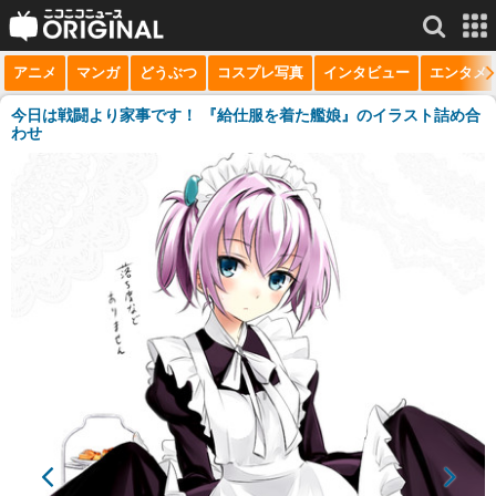
アニメ
マンガ
どうぶつ
コスプレ写真
インタビュー
エンタメ
サービス一覧
もっと見る
niconico
今日は戦闘より家事です！ 『給仕服を着た艦娘』のイラスト詰め合
わせ
動画
生放送
ニュース
チャンネル
マンガ
ニコニコQ