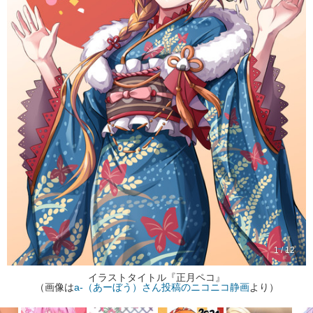
1 / 12
イラストタイトル『正月ペコ』
（画像は
a-（あーぼう）さん投稿のニコニコ静画
より）