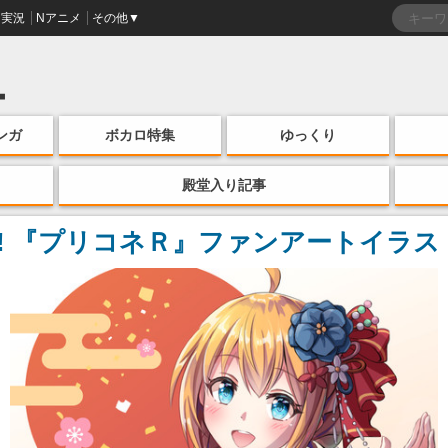
実況
Nアニメ
その他▼
ンガ
ボカロ特集
ゆっくり
殿堂入り記事
!! 『プリコネＲ』ファンアートイラ