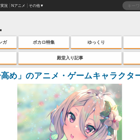
実況
Nアニメ
その他▼
ンガ
ボカロ特集
ゆっくり
殿堂入り記事
分高め」のアニメ・ゲームキャラクタ