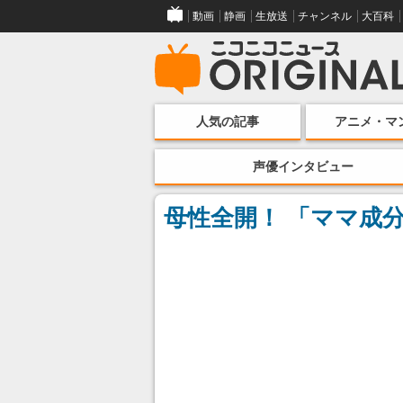
動画
静画
生放送
チャンネル
大百科
人気の記事
アニメ・マ
声優インタビュー
母性全開！ 「ママ成