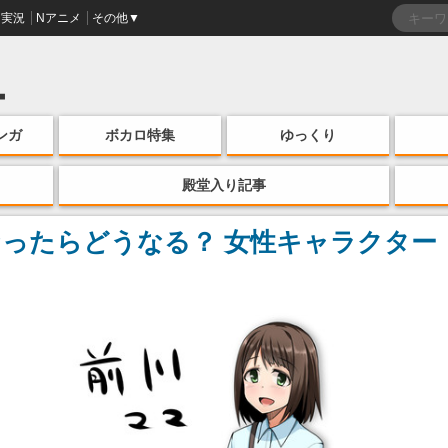
実況
Nアニメ
その他▼
ンガ
ボカロ特集
ゆっくり
殿堂入り記事
ったらどうなる？ 女性キャラクター