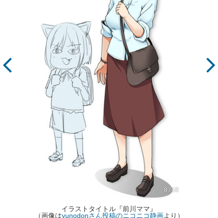
8 / 10
イラストタイトル『前川ママ』
（画像は
yunodonさん投稿のニコニコ静画
より）