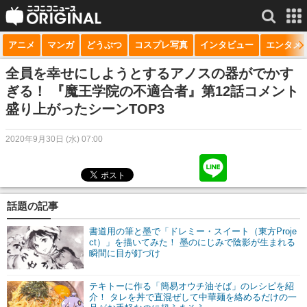
アニメ
マンガ
どうぶつ
コスプレ写真
インタビュー
エンタメ
サービス一覧
もっと見る
niconico
全員を幸せにしようとするアノスの器がでかす
ぎる！ 『魔王学院の不適合者』第12話コメント
動画
盛り上がったシーンTOP3
生放送
2020年9月30日 (水) 07:00
ニュース
チャンネル
話題の記事
マンガ
書道用の筆と墨で「ドレミー・スイート（東方Proje
ニコニコQ
ct）」を描いてみた！ 墨のにじみで陰影が生まれる
瞬間に目が釘づけ
テキトーに作る「簡易オウチ油そば」のレシピを紹
介！ タレを丼で直混ぜして中華麺を絡めるだけの一