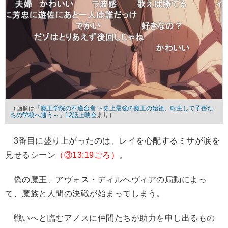
（画像は
「魔王学院の不適合者 ～史上最強の魔王の始祖、転生して子孫た
ちの学校へ通う～」12話上映会
より）
3番目に盛り上がったのは、レイを心配するミサが涙を
見せるシーン
（③13:19ごろ）
。
偽の魔王、アヴォス・ディルへヴィアの扇動によっ
て、魔族と人間の決戦が始まってしまう。
戦いへと臨むアノスに仲間たちが助力を申し出るもの