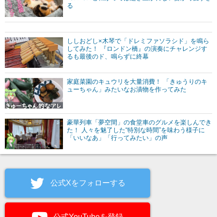
る
ししおどし×木琴で「ドレミファソラシド」を鳴ら
してみた！ 『ロンドン橋』の演奏にチャレンジす
るも最後のド、鳴らずに終幕
家庭菜園のキュウリを大量消費！ 「きゅうりのキ
ューちゃん」みたいなお漬物を作ってみた
豪華列車「夢空間」の食堂車のグルメを楽しんでき
た！ 人々を魅了した“特別な時間”を味わう様子に
「いいなあ」「行ってみたい」の声
公式Xをフォローする
公式YouTubeを登録