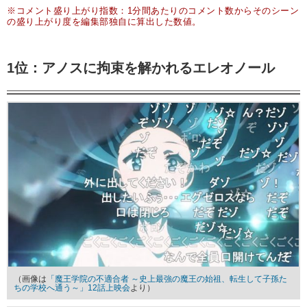
※コメント盛り上がり指数：1分間あたりのコメント数からそのシーン
の盛り上がり度を編集部独自に算出した数値。
1位：アノスに拘束を解かれるエレオノール
（画像は
「魔王学院の不適合者 ～史上最強の魔王の始祖、転生して子孫た
ちの学校へ通う～」12話上映会
より）