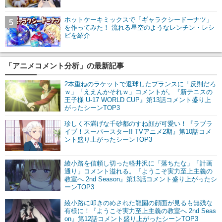
ホットケーキミックスで「ギャラクシードーナツ」
5
を作ってみた！ 流れる星空のようなレンチン・レシ
ピを紹介
「アニメコメント分析」の最新記事
2本重ねのラケットで返球したプランスに「反則だろ
ｗ」「ええんかそれｗ」コメントが。『新テニスの
王子様 U-17 WORLD CUP』第13話コメント盛り上
がったシーンTOP3
珍しく不満げな千砂都のすね顔が可愛い！『ラブラ
イブ！スーパースター!! TVアニメ2期』第10話コメ
ント盛り上がったシーンTOP3
綾小路を信頼し切った軽井沢に「落ちたな」「計画
通り」コメント溢れる。『ようこそ実力至上主義の
教室へ 2nd Season』第13話コメント盛り上がったシ
ーンTOP3
綾小路に叩きのめされた龍園の顔面が見るも無残な
有様に！『ようこそ実力至上主義の教室へ 2nd Seas
on』第12話コメント盛り上がったシーンTOP3