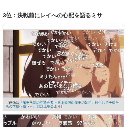
3位：決戦前にレイへの心配を語るミサ
（画像は
「魔王学院の不適合者 ～史上最強の魔王の始祖、転生して子孫た
ちの学校へ通う～」12話上映会
より）