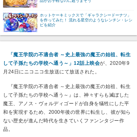
品がお手軽なのに超うまそう
ホットケーキミックスで「ギャラクシードーナツ」
を作ってみた！ 流れる星空のようなレンチン・レシ
ピを紹介
「魔王学院の不適合者 ～史上最強の魔王の始祖、転生
して子孫たちの学校へ通う～」12話上映会
が、2020年9
月24日にニコニコ生放送にて放送された。
『魔王学院の不適合者 ～史上最強の魔王の始祖、転生
して子孫たちの学校へ通う～』は、神々すらも滅ぼした
魔王、アノス・ヴォルディゴードが自身を犠牲にした平
和を実現するため、2000年後の世界に転生し、彼が知ら
ない歴史が進んだ時代を生きていくファンンタジー作
品。