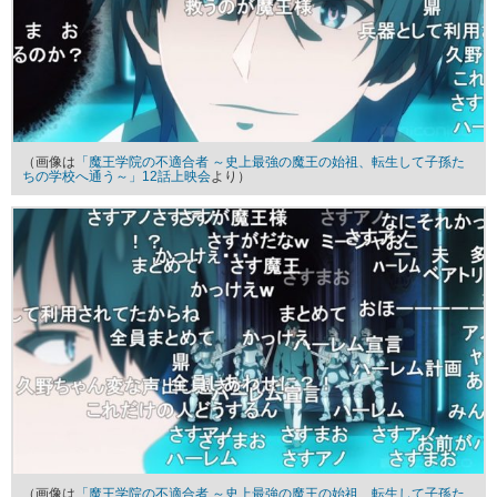
（画像は
「魔王学院の不適合者 ～史上最強の魔王の始祖、転生して子孫た
ちの学校へ通う～」12話上映会
より）
（画像は
「魔王学院の不適合者 ～史上最強の魔王の始祖、転生して子孫た