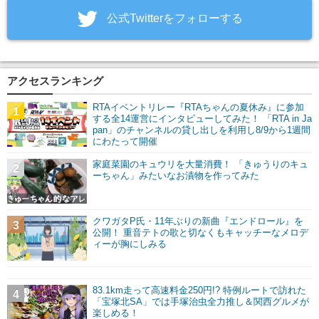
‎公式Twitterをフォローする
アクセスランキング
RTAイベントリレー『RTAちゃんの夏休み』に参加
1
する全14運営にインタビューしてみた！ 「RTA in Ja
pan」のチャンネルの貸し出しを利用し8/9から1週間
にわたって開催
家庭菜園のキュウリを大量消費！ 「きゅうりのキュ
2
ーちゃん」みたいなお漬物を作ってみた
クワガタP氏・11年ぶりの新曲『エンドロール』を
3
公開！ 重音テトの歌と切なくもキャッチーなメロデ
ィーが胸にしみる
83.1km走って高速料金250円!? 特例ルートで訪れた
4
「宝塚北SA」では手塚治虫全力推し＆関西グルメが
楽しめる！