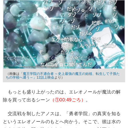
（画像は
「魔王学院の不適合者 ～史上最強の魔王の始祖、転生して子孫た
ちの学校へ通う～」12話上映会
より）
もっとも盛り上がったのは、エレオノールが魔法の解
除を買って出るシーン
（①00:49ごろ）
。
交流戦を制したアノスは、「勇者学院」の真実を知る
というエレオノールのもとへ向かう。そこで、彼は水の