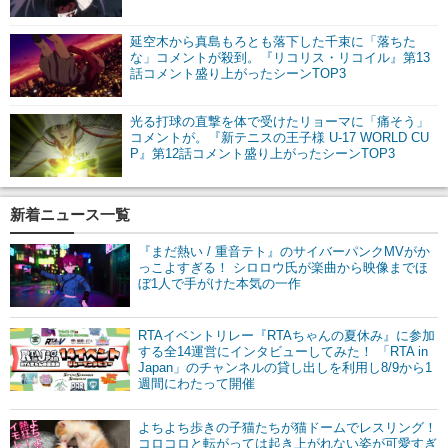
延空木から真島もろとも落下した千束に「落ちた
な」コメントが殺到。『リコリス・リコイル』第13
話コメント盛り上がったシーンTOP3
光る打球の直撃を体で受けたリョーマに「痛そう」
コメントが。『新テニスの王子様 U-17 WORLD CU
P』第12話コメント盛り上がったシーンTOP3
新着ニュース一覧
『まだ熱い / 重音テト』のサイバーパンクMVがか
っこよすぎる！ シロロウ氏が楽曲から映像までほ
ぼ1人で手がけた本気の一作
RTAイベントリレー『RTAちゃんの夏休み』に参加
する全14運営にインタビューしてみた！ 「RTA in
Japan」のチャンネルの貸し出しを利用し8/9から1
週間にわたって開催
よちよち歩きの子猫たちが猫ドームでレスリング！
コロコロと転がっては起き上がれない姿が可愛すぎ