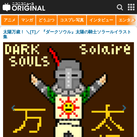
アニメ
マンガ
どうぶつ
コスプレ写真
インタビュー
エンタメ
サービス一覧
もっと見る
niconico
太陽万歳！ ＼[T]／ 『ダークソウル』太陽の騎士ソラールイラスト
集
動画
生放送
ニュース
チャンネル
マンガ
ニコニコQ