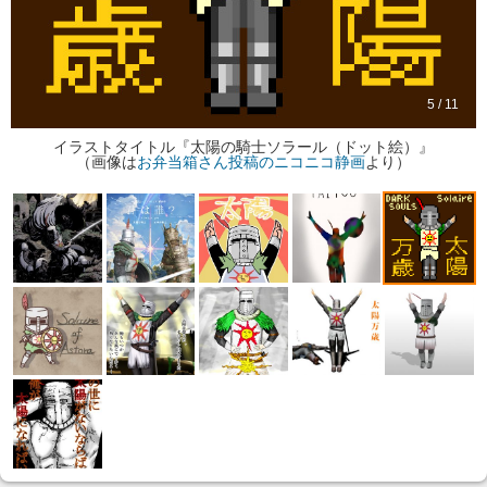
5 / 11
イラストタイトル『太陽の騎士ソラール（ドット絵）』
（画像は
お弁当箱さん投稿のニコニコ静画
より）