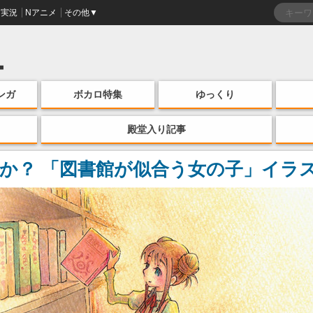
実況
Nアニメ
その他▼
ンガ
ボカロ特集
ゆっくり
殿堂入り記事
か？ 「図書館が似合う女の子」イラ