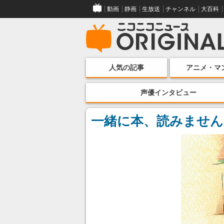
動画
静画
生放送
チャンネル
大百科
人気の記事
アニメ・マ
声優インタビュー
一緒に本、読みません