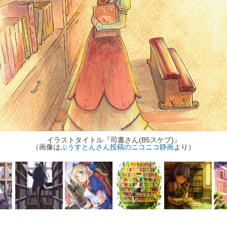
イラストタイトル『司書さん(B5スケブ)』
（画像は
ぶうすとんさん投稿のニコニコ静画
より）