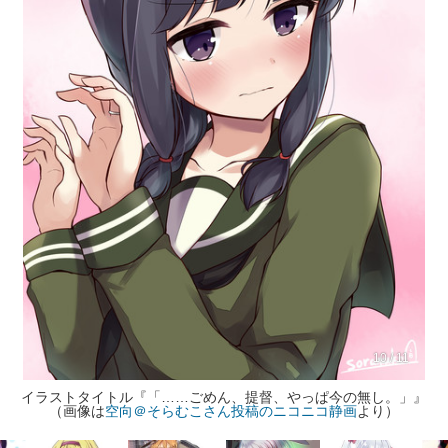
10 / 11
イラストタイトル『「……ごめん、提督、やっぱ今の無し。」』
（画像は
空向＠そらむこさん投稿のニコニコ静画
より）