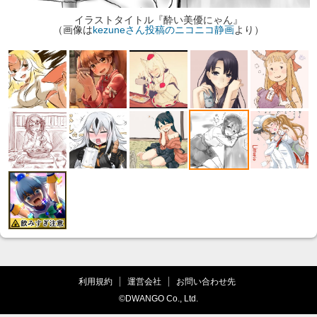
イラストタイトル『酔い美優にゃん』
（画像は
kezuneさん投稿のニコニコ静画
より）
利用規約
運営会社
お問い合わせ先
©DWANGO Co., Ltd.