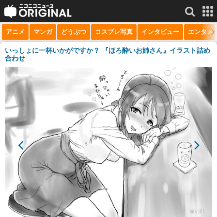
アニメ
マンガ
どうぶつ
コスプレ写真
インタビュー
エンタメ
サービス一覧
もっと見る
niconico
いっしょに一杯いかがですか？ 『ほろ酔いお姉さん』イラスト詰め
合わせ
動画
生放送
ニュース
チャンネル
マンガ
ニコニコQ
9 / 11