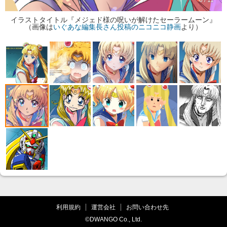
6 / 11
イラストタイトル『メジェド様の呪いが解けたセーラームーン』
（画像は
いぐあな編集長さん投稿のニコニコ静画
より）
利用規約
運営会社
お問い合わせ先
©DWANGO Co., Ltd.