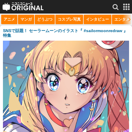
アニメ
マンガ
どうぶつ
コスプレ写真
インタビュー
エンタメ
サービス一覧
もっと見る
niconico
SNSで話題！ セーラームーンのイラスト『 #sailormoonredraw 』
特集
動画
生放送
ニュース
チャンネル
マンガ
ニコニコQ