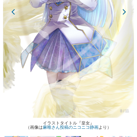
8 / 11
イラストタイトル『皇女』
（画像は
麻唯さん投稿のニコニコ静画
より）