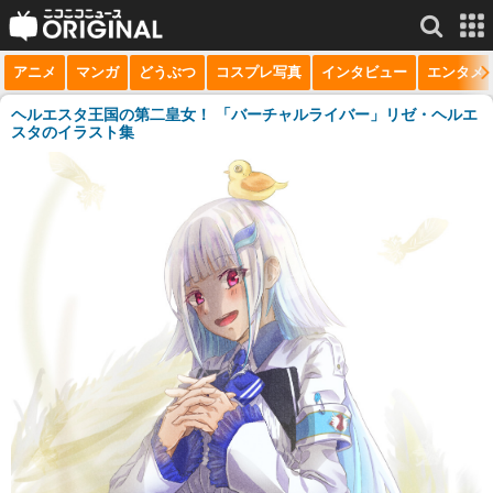
アニメ
マンガ
どうぶつ
コスプレ写真
インタビュー
エンタメ
サービス一覧
もっと見る
niconico
ヘルエスタ王国の第二皇女！ 「バーチャルライバー」リゼ・ヘルエ
スタのイラスト集
動画
生放送
ニュース
チャンネル
マンガ
ニコニコQ