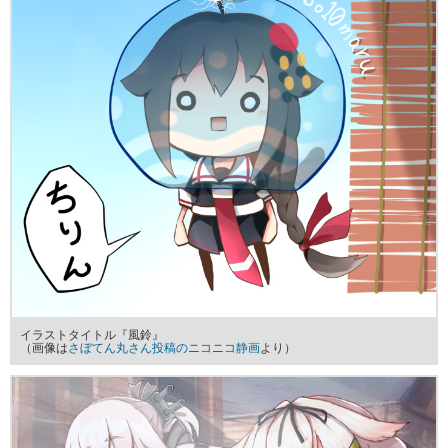
イラストタイトル『風鈴』
（画像は
さぼてん丸さん投稿のニコニコ静画
より）