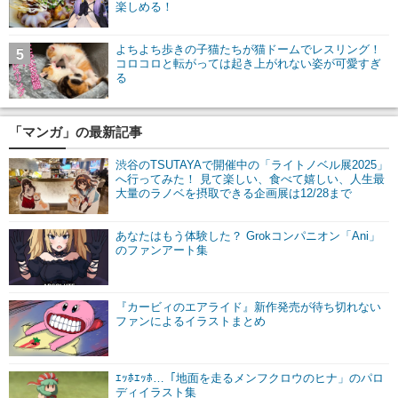
楽しめる！
よちよち歩きの子猫たちが猫ドームでレスリング！
5
コロコロと転がっては起き上がれない姿が可愛すぎ
る
「マンガ」の最新記事
渋谷のTSUTAYAで開催中の「ライトノベル展2025」
へ行ってみた！ 見て楽しい、食べて嬉しい、人生最
大量のラノベを摂取できる企画展は12/28まで
あなたはもう体験した？ Grokコンパニオン「Ani」
のファンアート集
『カービィのエアライド』新作発売が待ち切れない
ファンによるイラストまとめ
ｴｯﾎｴｯﾎ…「地面を走るメンフクロウのヒナ」のパロ
ディイラスト集