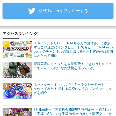
‎公式Twitterをフォローする
アクセスランキング
RTAイベントリレー『RTAちゃんの夏休み』に参加
1
する全14運営にインタビューしてみた！ 「RTA in Ja
pan」のチャンネルの貸し出しを利用し8/9から1週間
にわたって開催
家庭菜園のキュウリを大量消費！ 「きゅうりのキュ
2
ーちゃん」みたいなお漬物を作ってみた
ホットケーキミックスで「ギャラクシードーナツ」
3
を作ってみた！ 流れる星空のようなレンチン・レシ
ピを紹介
83.1km走って高速料金250円!? 特例ルートで訪れた
4
「宝塚北SA」では手塚治虫全力推し＆関西グルメが