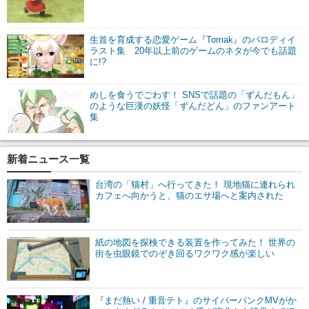
生首を育成する恋愛ゲーム『Tomak』のパロディイ
ラスト集 20年以上前のゲームのネタが今でも話題
に!?
めしを食うでごわす！ SNSで話題の「ずんだもん」
のような巨漢の妖怪「ずんだどん」のファンアート
集
新着ニュース一覧
台湾の「猫村」へ行ってきた！ 現地猫に連れられ
カフェへ向かうと、猫のエサ場へと案内された
紙の地図を探検できる装置を作ってみた！ 世界の
街を虫眼鏡でのぞき回るワクワク感が楽しい
『まだ熱い / 重音テト』のサイバーパンクMVがか