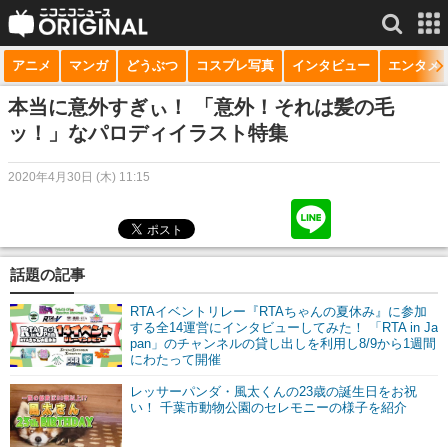
アニメ
マンガ
どうぶつ
コスプレ写真
インタビュー
エンタメ
サービス一覧
もっと見る
niconico
本当に意外すぎぃ！ 「意外！それは髪の毛
ッ！」なパロディイラスト特集
動画
2020年4月30日 (木) 11:15
生放送
ニュース
チャンネル
話題の記事
マンガ
RTAイベントリレー『RTAちゃんの夏休み』に参加
する全14運営にインタビューしてみた！ 「RTA in Ja
pan」のチャンネルの貸し出しを利用し8/9から1週間
ニコニコQ
にわたって開催
レッサーパンダ・風太くんの23歳の誕生日をお祝
い！ 千葉市動物公園のセレモニーの様子を紹介