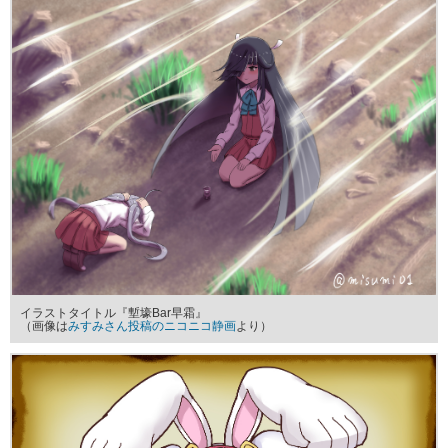
イラストタイトル『塹壕Bar早霜』
（画像は
みすみさん投稿のニコニコ静画
より）