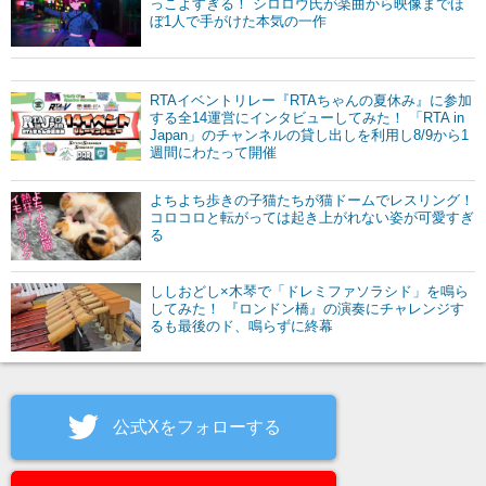
っこよすぎる！ シロロウ氏が楽曲から映像までほ
ぼ1人で手がけた本気の一作
RTAイベントリレー『RTAちゃんの夏休み』に参加
する全14運営にインタビューしてみた！ 「RTA in
Japan」のチャンネルの貸し出しを利用し8/9から1
週間にわたって開催
よちよち歩きの子猫たちが猫ドームでレスリング！
コロコロと転がっては起き上がれない姿が可愛すぎ
る
ししおどし×木琴で「ドレミファソラシド」を鳴ら
してみた！ 『ロンドン橋』の演奏にチャレンジす
るも最後のド、鳴らずに終幕
公式Xをフォローする