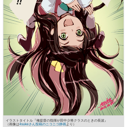
イラストタイトル『俺提督の指揮が田中少将クラスのときの長波』
（画像は
4sukeさん投稿のニコニコ静画
より）