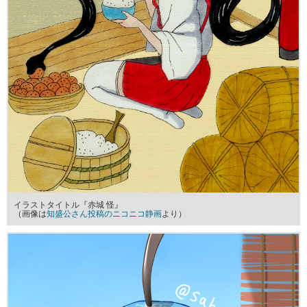
イラストタイトル『赤城 怪』
（画像は
知盛公さん投稿のニコニコ静画
より）