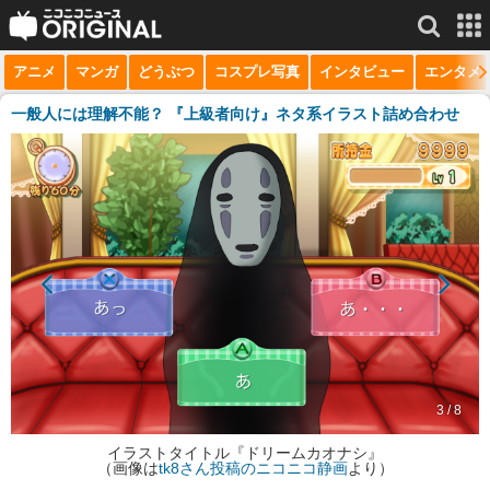
アニメ
マンガ
どうぶつ
コスプレ写真
インタビュー
エンタメ
サービス一覧
もっと見る
niconico
一般人には理解不能？ 『上級者向け』ネタ系イラスト詰め合わせ
動画
生放送
ニュース
チャンネル
マンガ
ニコニコQ
3 / 8
イラストタイトル『ドリームカオナシ』
（画像は
tk8さん投稿のニコニコ静画
より）