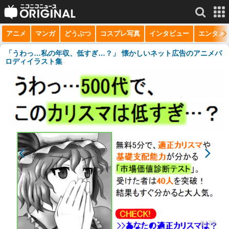
アニメ
マンガ
どうぶつ
コスプレ写真
インタビュー
エンタメ
サービス一覧
もっと見る
niconico
「うわっ…私の年収、低すぎ…？」 懐かしいネット広告のアニメパ
ロディイラスト集
動画
生放送
ニュース
チャンネル
マンガ
ニコニコQ
8 / 10