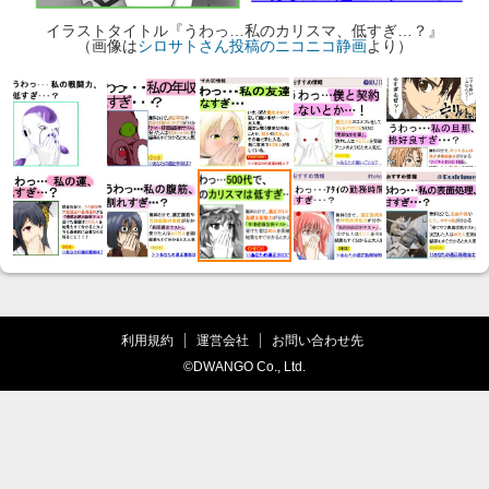
イラストタイトル『うわっ…私のカリスマ、低すぎ…？』
（画像は
シロサトさん投稿のニコニコ静画
より）
利用規約
運営会社
お問い合わせ先
©DWANGO Co., Ltd.