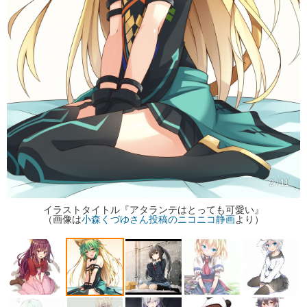
2 / 11
イラストタイトル『アタランテはとっても可愛い』
（画像は
小森くづゆさん投稿のニコニコ静画
より）