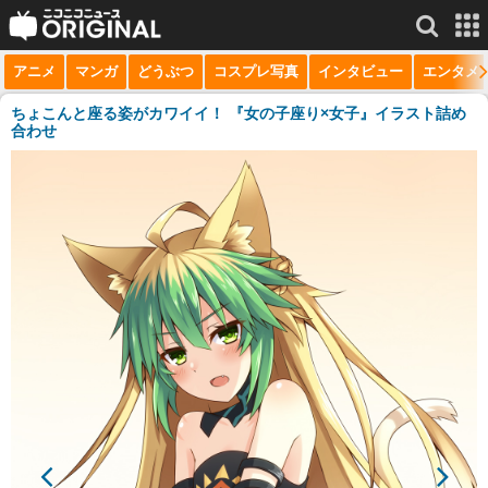
アニメ
マンガ
どうぶつ
コスプレ写真
インタビュー
エンタメ
サービス一覧
もっと見る
niconico
ちょこんと座る姿がカワイイ！ 『女の子座り×女子』イラスト詰め
合わせ
動画
生放送
ニュース
チャンネル
マンガ
ニコニコQ