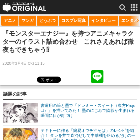
アニメ
マンガ
どうぶつ
コスプレ写真
インタビュー
エンタメ
サービス一覧
もっと見る
niconico
『モンスターエナジー』を持つアニメキャラク
ターのイラスト詰め合わせ これさえあれば徹
動画
夜もできちゃう⁉
生放送
2020年3月4日 (水) 11:15
ニュース
チャンネル
話題の記事
マンガ
書道用の筆と墨で「ドレミー・スイート（東方Proje
ニコニコQ
ct）」を描いてみた！ 墨のにじみで陰影が生まれる
瞬間に目が釘づけ
テキトーに作る「簡易オウチ油そば」のレシピを紹
介！ タレを丼で直混ぜして中華麺を絡めるだけの一