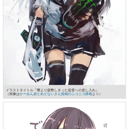
イラストタイトル『響より疲弊しきった提督への差し入れ』
（画像は
かーみん@とめどないさん投稿のニコニコ静画
より）