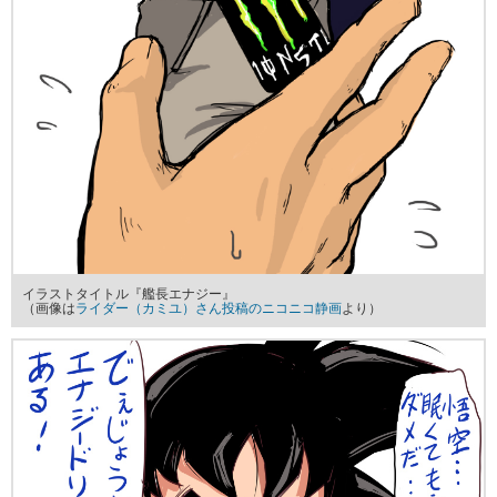
イラストタイトル『艦長エナジー』
（画像は
ライダー（カミユ）さん投稿のニコニコ静画
より）