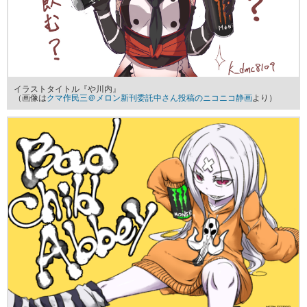
イラストタイトル『や川内』
（画像は
クマ作民三＠メロン新刊委託中さん投稿のニコニコ静画
より）