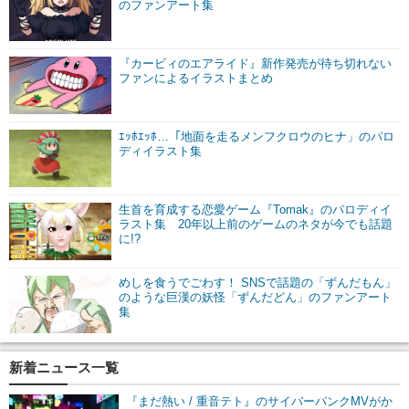
のファンアート集
『カービィのエアライド』新作発売が待ち切れない
ファンによるイラストまとめ
ｴｯﾎｴｯﾎ…「地面を走るメンフクロウのヒナ」のパロ
ディイラスト集
生首を育成する恋愛ゲーム『Tomak』のパロディイ
ラスト集 20年以上前のゲームのネタが今でも話題
に!?
めしを食うでごわす！ SNSで話題の「ずんだもん」
のような巨漢の妖怪「ずんだどん」のファンアート
集
新着ニュース一覧
『まだ熱い / 重音テト』のサイバーパンクMVがか