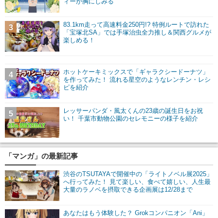
ィーが胸にしみる
83.1km走って高速料金250円!? 特例ルートで訪れた
3
「宝塚北SA」では手塚治虫全力推し＆関西グルメが
楽しめる！
ホットケーキミックスで「ギャラクシードーナツ」
4
を作ってみた！ 流れる星空のようなレンチン・レシ
ピを紹介
レッサーパンダ・風太くんの23歳の誕生日をお祝
5
い！ 千葉市動物公園のセレモニーの様子を紹介
「マンガ」の最新記事
渋谷のTSUTAYAで開催中の「ライトノベル展2025」
へ行ってみた！ 見て楽しい、食べて嬉しい、人生最
大量のラノベを摂取できる企画展は12/28まで
あなたはもう体験した？ Grokコンパニオン「Ani」