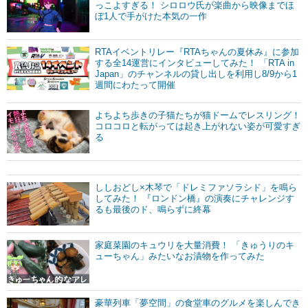
っこよすぎる！ シロロウ氏が楽曲から映像までほ
ぼ1人で手がけた本気の一作
RTAイベントリレー『RTAちゃんの夏休み』に参加
する全14運営にインタビューしてみた！ 「RTA in
Japan」のチャンネルの貸し出しを利用し8/9から1
週間にわたって開催
よちよち歩きの子猫たちが猫ドームでレスリング！
コロコロと転がっては起き上がれない姿が可愛すぎ
る
ししおどし×木琴で「ドレミファソラシド」を鳴ら
してみた！ 『ロンドン橋』の演奏にチャレンジす
るも最後のド、鳴らずに終幕
家庭菜園のキュウリを大量消費！ 「きゅうりのキ
ューちゃん」みたいなお漬物を作ってみた
豪華列車「夢空間」の食堂車のグルメを楽しんでき