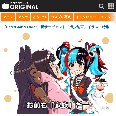
アニメ
マンガ
どうぶつ
コスプレ写真
インタビュー
エンタメ
サービス一覧
もっと見る
niconico
『Fate/Grand Order』新サーヴァント「清少納言」イラスト特集
動画
生放送
ニュース
チャンネル
マンガ
ニコニコQ
3 / 11