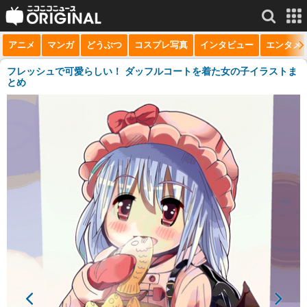
アニメ
マンガ
どうぶつ
コスプレ写真
インタビュー
エンタメ
サービス一覧
もっと見る
niconico
フレッシュで可愛らしい！ ダッフルコートを着た女の子イラストま
とめ
動画
生放送
ニュース
チャンネル
マンガ
ニコニコQ