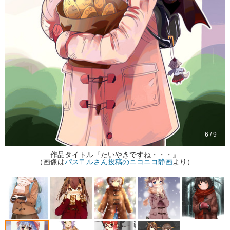
6 / 9
作品タイトル『たいやきですね・・・』
（画像は
パス〒ルさん投稿のニコニコ静画
より）