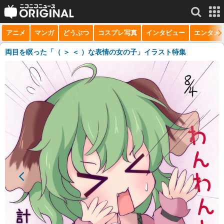
アニメ
マンガ
どうぶつ
コスプレ写真
インタビュー
エンタメ
サービス一覧
もっと見る
niconico
両目を瞑った「（ ＞ ＜ ）な表情の女の子」イラスト特集
動画
生放送
ニュース
チャンネル
マンガ
ニコニコQ