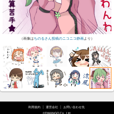
10 / 10
（画像は
ちのるさん投稿のニコニコ静画
より）
利用規約
運営会社
お問い合わせ先
©DWANGO Co., Ltd.